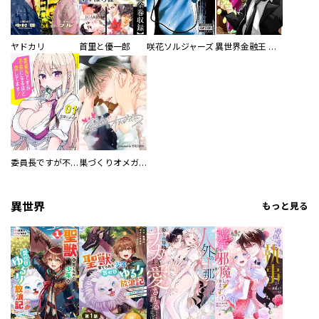
ヤドカリ
首里と優一郎
咲花ソルジャーズ
異世界金融王 ～クローネ・ゴルディオンの覇道～
委員長ですが不良になるほど恋してます！
巣づくりオメガバース
異世界
もっと見る