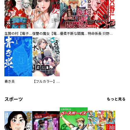
生贄の村【電子単行本版】
復讐の魔女【電子単行本版】
優柔不断な閻魔さま
特命係長 只野仁ファイナル 愛蔵版
青き炎
【フルカラー】さよなら、私の大好きな１０００人のキミ。
スポーツ
もっと見る