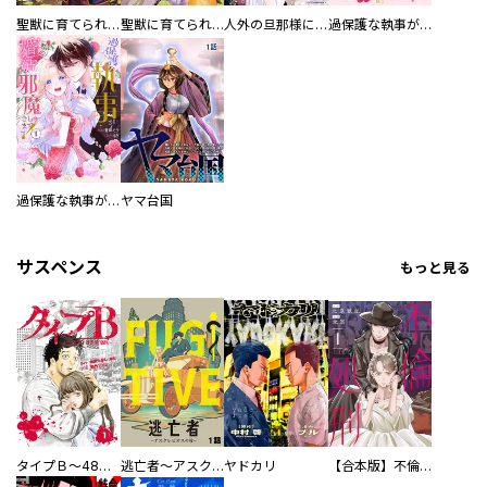
聖獣に育てられた少年の異世界ゆるり放浪記～神様からもらったチート魔法で、仲間たちとスローライフを満喫中～
聖獣に育てられた少年の異世界ゆるり放浪記～神様からもらったチート魔法で、仲間たちとスローライフを満喫中～【分冊版】
人外の旦那様に娶られ毎晩ナカまで愛される…。アンソロジー
過保護な執事が私の婚活を邪魔してきます！ 分冊版
過保護な執事が私の婚活を邪魔してきます！
ヤマ台国
サスペンス
もっと見る
タイプＢ～48時間後、致死率100％～【単話】
逃亡者～アスクレピオスの杖～
ヤドカリ
【合本版】不倫処刑