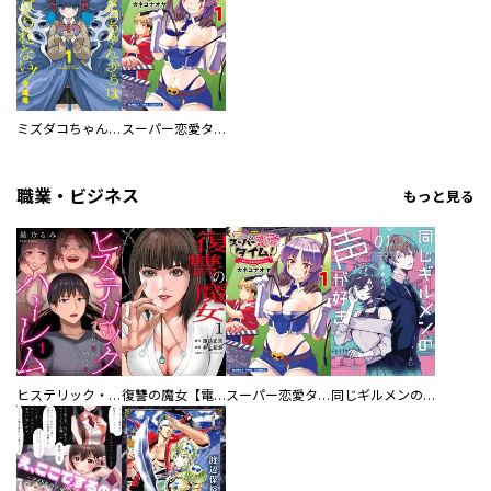
ミズダコちゃんからは逃げられない！
スーパー恋愛タイム！～現場でドＳな彼女は自宅でデレる～
職業・ビジネス
もっと見る
ヒステリック・ハーレム～搾られる男と堕ちる女～【電子単行本版】
復讐の魔女【電子単行本版】
スーパー恋愛タイム！～現場でドＳな彼女は自宅でデレる～
同じギルメンの声が好き