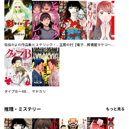
佐伯かよの作品集
ヒステリック・ハーレム～搾られる男と堕ちる女～【電子単行本版】
生贄の村【電子単行本版】
葬儀屋タケコ～あなたの最期、叶えます【電子単行本版】
タイプＢ～48時間後、致死率100％～【単話】
ヤドカリ
推理・ミステリー
もっと見る