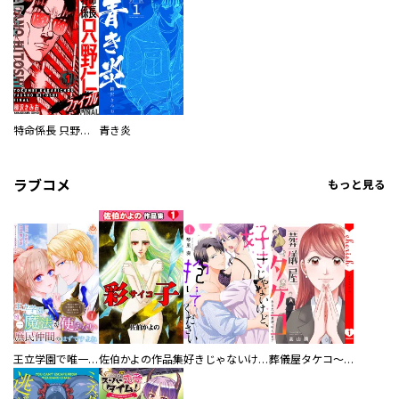
特命係長 只野仁ファイナル 愛蔵版
青き炎
ラブコメ
もっと見る
王立学園で唯一魔法が使えない庶民仲間のはずですよね～実は王子様で私を溺愛しているなんて告白はやめてください～
佐伯かよの作品集
好きじゃないけど、抱いてください【電子単行本版／特典おまけ付き】
葬儀屋タケコ～あなたの最期、叶えます【電子単行本版】