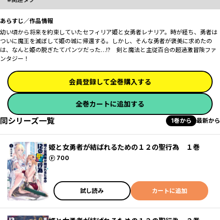
あらすじ／作品情報
幼い頃から将来を約束していたセフィリア姫と女勇者レナリア。時が経ち、勇者は
ついに魔王を滅ぼして姫の城に帰還する。しかし、そんな勇者が褒美に求めたの
は、なんと姫の脱ぎたてパンツだった…!? 剣と魔法と主従百合の超過激冒険ファ
ンタジー！
会員登録して全巻購入する
全巻カートに追加する
同シリーズ一覧
1巻から
最新から
姫と女勇者が結ばれるための１２の聖行為 １巻
ポイント
700
試し読み
カートに追加