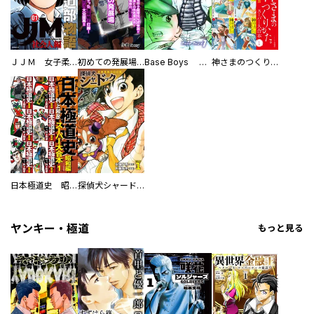
ＪＪＭ 女子柔道部物語 社会人編
初めての発展場 【白抜き修正版】
Base Boys 新装版
神さまのつくりかた。スーパー大合本
日本極道史 昭和編 スーパー大合本
探偵犬シャードック（新装版）
ヤンキー・極道
もっと見る