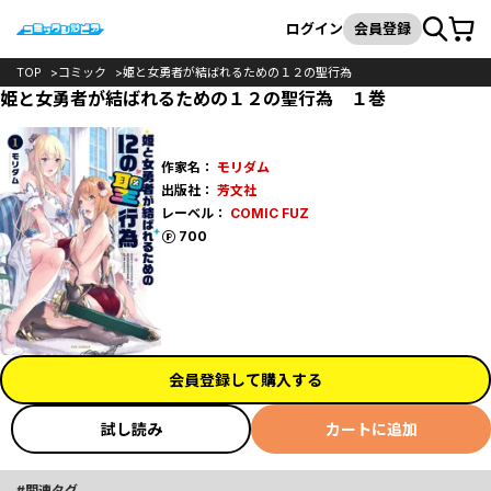
カート
検索
ログイン
会員登録
TOP
コミック
姫と女勇者が結ばれるための１２の聖行為
姫と女勇者が結ばれるための１２の聖行為 １巻
作家名：
モリダム
出版社：
芳文社
レーベル：
COMIC FUZ
ポイント
700
会員登録して購入する
試し読み
カートに追加
関連タグ