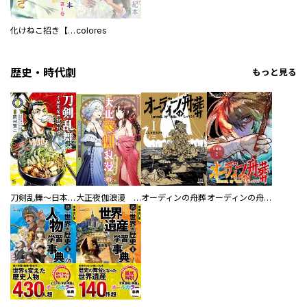
化けねこ招き【描きおろし付合冊版】
colores
歴史・時代劇
もっと見る
刀剣乱舞～日本号つれづれ酒～
大正夜伽浪漫 －金曜日の花嫁—
オーディンの舟葬
オーディンの舟葬 分冊版