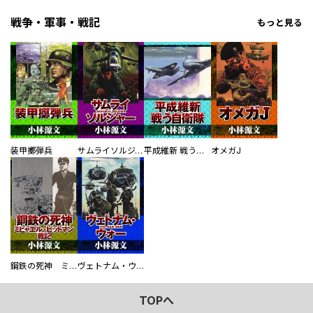
戦争・軍事・戦記
もっと見る
装甲擲弾兵
サムライソルジャー SAMURAI SOLDIER
平成維新 戦う自衛隊
オメガJ
鋼鉄の死神 ミヒャエル・ビットマン戦記
ヴェトナム・ウォー VIETNAM WAR
TOPへ