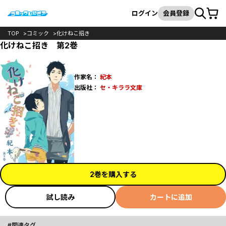
カート
検索
ログイン
会員登録
TOP
コミック
化けねこ招き
化けねこ招き 第2巻
作家名：
紀本
出版社：
セ・キララ文庫
2巻を購入する
試し読み
カートに追加
関連タグ