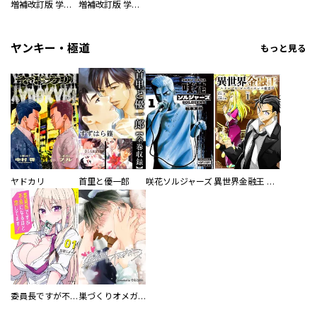
増補改訂版 学研まんが NEW世界の歴史 別巻 人物学習事典
増補改訂版 学研まんが NEW世界の歴史 別巻 世界遺産学習事典
ヤンキー・極道
もっと見る
ヤドカリ
首里と優一郎
咲花ソルジャーズ
異世界金融王 ～クローネ・ゴルディオンの覇道～
委員長ですが不良になるほど恋してます！
巣づくりオメガバース