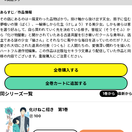
あらすじ／作品情報
その店にあるのは一風変わった品物ばかり。掛け軸から抜け出す天女、扇子に住む
夢喰いの獏（ばく）、一輪挿しから化生（けしょう）する美少女。しかも彼らは客
を選り好みして、自ら買われていく先を決めている様子。曽祖父（そうそそふ）か
ら「化け物屋敷」と聞かされていたある古道具屋を引き継いだクールな青年は、店
主である謎の少女「猫さん」とそれなりに賑やかな毎日を送っていたのだが？人に
愛され大切にされた道具の付喪（つくも）と人間たちの、愛情深い関わりを描いた
ハートフル連作短編集。この作品は出版社セキララ文庫より配信していた作品と同
様の内容でございます。重複購入にご注意ください。
全巻購入する
全巻カートに追加する
同シリーズ一覧
1巻から
最新から
化けねこ招き 第1巻
ポイント
100