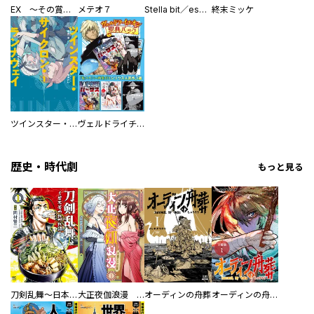
EX ～その賞金稼ぎは、世界の出口を探す～【単行本版】
メテオ７
Stella bit／es【単話版】
終末ミッケ
ツインスター・サイクロン・ランナウェイ
ヴェルドライチオシ聖典パック 『転スラ』ミニ画集付き シリウス人気作３選
歴史・時代劇
もっと見る
刀剣乱舞～日本号つれづれ酒～
大正夜伽浪漫 －金曜日の花嫁—
オーディンの舟葬
オーディンの舟葬 分冊版