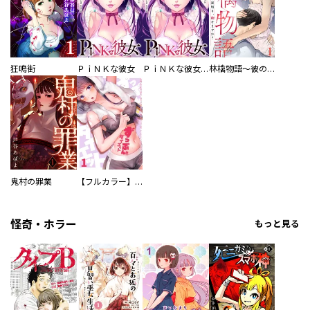
狂鳴街
ＰｉＮＫな彼女
ＰｉＮＫな彼女 単行本版
林檎物語～彼の裏切り、赦せますか？～
鬼村の罪業
【フルカラー】ずっぷん！！ダイエット
怪奇・ホラー
もっと見る