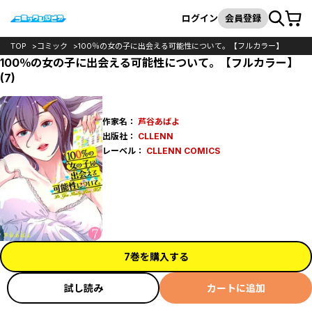
カート
検索
ログイン
会員登録
TOP
コミック
100％の女の子に出会える可能性について。【フルカラー】
100％の女の子に出会える可能性について。【フルカラー】
(7)
作家名：
芦谷あばよ
出版社：
CLLENN
レーベル：
CLLENN COMICS
7巻を購入する
試し読み
カートに追加