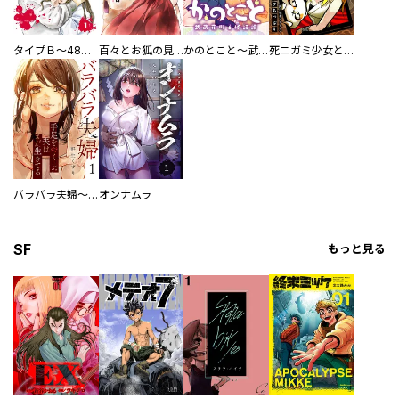
タイプＢ～48時間後、致死率100％～【単話】
百々とお狐の見習い巫女生活【単行本版】
かのとこと～武蔵花町怪話譚～ 【連載版】
死ニガミ少女とスマホ神
バラバラ夫婦～手足をなくした夫はまだ生きてる
オンナムラ
SF
もっと見る