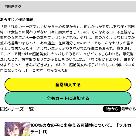
関連タグ
あらすじ／作品情報
「愛されたい―一度でもいいから―心の底から――」。何もかもが平均以下な僕・吉田
純一は女性との関わりがない日々に嫌気がさしていた。そんなある日、不思議な古
書店の女店主から一冊の本をプレゼントされる。それは、歯の浮くようなセリフが
並ぶ格言集――つまらん！ あの店主、在庫処分したのか!? でもこんなセリフが言え
るような男だったら――。さえない生活っぷりを見かねた後輩にあおられ、意を決し
て、バーで見つけた超絶美女にナンパしてみるがこっぴどくあしらわれる。意気消
沈したとき、格言集のセリフがふと口をついて出た。「なにもかもよりも、世界全
体よりもっと―きみが好きだ」。あれ？ 超絶美女の様子がおかしい…僕にメロメ
ロになってる…！ この本、なんなんだ!?
全巻購入する
全巻カートに追加する
同シリーズ一覧
1巻から
最新から
100％の女の子に出会える可能性について。【フルカ
ラー】(1)