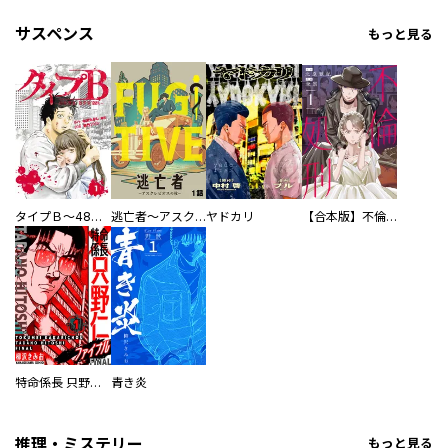
サスペンス
もっと見る
タイプＢ～48時間後、致死率100％～【単話】
逃亡者～アスクレピオスの杖～
ヤドカリ
【合本版】不倫処刑
特命係長 只野仁ファイナル 愛蔵版
青き炎
推理・ミステリー
もっと見る