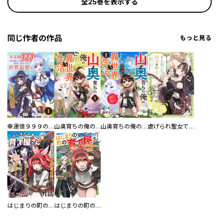
全25巻を表示する
同じ作者の作品
もっと見る
幸運値９９９の私、【即死魔法】が絶対に成功するので世界最強です～魔力値１で追放されましたが、確率チートで成り上がる～
山奥育ちの俺のゆるり異世界生活～もふもふと最強たちに可愛がられて、二度目の人生満喫中～
山奥育ちの俺のゆるり異世界生活～もふもふと最強たちに可愛がられて、二度目の人生満喫中～【分冊版】
虐げられ聖女でも自分の幸せを祈らせていただきます！アンソロジーコミック
はじまりの町の育て屋さん～追放された万能育成師はポンコツ冒険者を覚醒させて最強スローライフを目指します～【単話版】
はじまりの町の育て屋さん～追放された万能育成師はポンコツ冒険者を覚醒させて最強スローライフを目指します～ THE COMIC