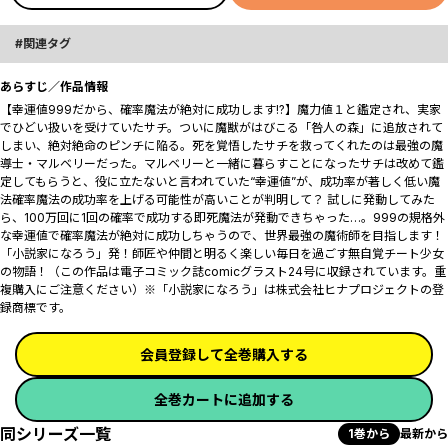
関連タグ
あらすじ／作品情報
【幸運値999だから、確率魔法が絶対に成功します!?】魔力値１と鑑定され、実家
でひどい扱いを受けていたサチ。ついに魔獣がはびこる「咎人の森」に追放されて
しまい、絶対絶命のピンチに陥る――。死を覚悟したサチを救ってくれたのは最強の魔
導士・マルベリーだった。マルベリーと一緒に暮らすことになったサチは改めて鑑
定してもらうと、役に立たないと言われていた“幸運値”が、成功率が著しく低い魔
法――確率魔法の成功率を上げる可能性が高いことが判明して――？ 試しに発動してみた
ら、100万回に1回の確率で成功する即死魔法が発動できちゃった…。999の規格外
な幸運値で確率魔法が絶対に成功しちゃうので、世界最強の魔術師を目指します！
「小説家になろう」発！師匠や仲間と明るく楽しい毎日を過ごす無自覚チート少女
の物語！（この作品は電子コミック誌comicグラスト24号に収録されています。重
複購入にご注意ください）※「小説家になろう」は株式会社ヒナプロジェクトの登
録商標です。
会員登録して全巻購入する
全巻カートに追加する
同シリーズ一覧
1巻から
最新から