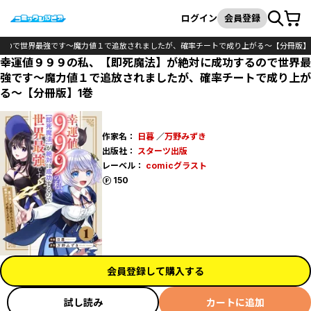
カート
検索
ログイン
会員登録
るので世界最強です～魔力値１で追放されましたが、確率チートで成り上がる～【分冊版】
幸運値９９９の私、【即死魔法】が絶対に成功するので世界最
強です～魔力値１で追放されましたが、確率チートで成り上が
る～【分冊版】1巻
作家名：
日暮
／
万野みずき
出版社：
スターツ出版
レーベル：
comicグラスト
ポイント
150
会員登録して購入する
試し読み
カートに追加