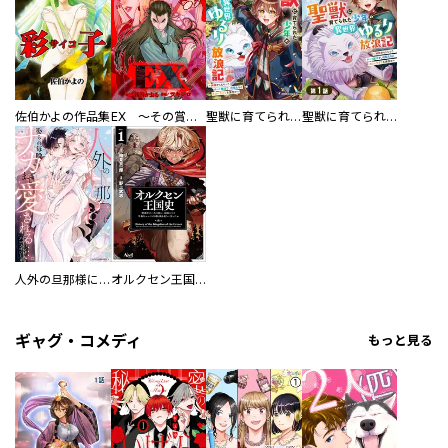
佐伯かよの作品集
EX ～その賞金稼ぎは、世界の出口を探す～【単行本版】
聖獣に育てられた少年の異世界ゆるり放浪記～神様からもらったチート魔法で、仲間たちとスローライフを満喫中～
聖獣に育てられた少年の異世界ゆるり放浪記～神様からもらったチート魔法で、仲間たちとスローライフを満喫中～【分冊版】
人外の旦那様に娶られ毎晩ナカまで愛される…。アンソロジー
オルクセン王国史
ギャグ・コメディ
もっと見る