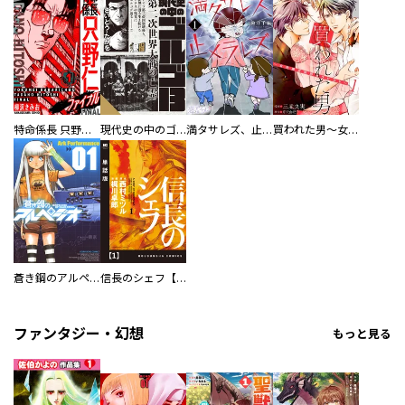
特命係長 只野仁ファイナル 愛蔵版
現代史の中のゴルゴ13
満タサレズ、止メラレズ
買われた男～女性限定快感セラピスト～【描き下ろしおまけ付き特装版】
蒼き鋼のアルペジオ
信長のシェフ【単話版】
ファンタジー・幻想
もっと見る