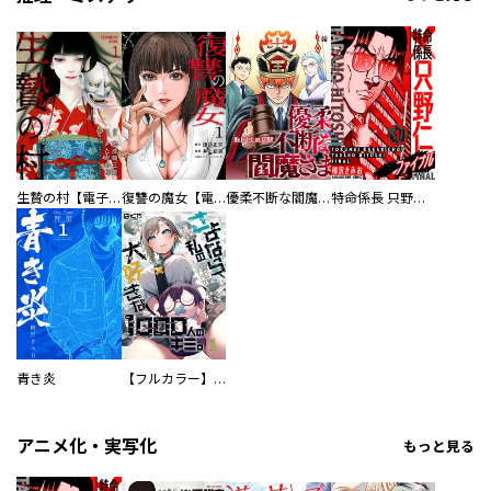
生贄の村【電子単行本版】
復讐の魔女【電子単行本版】
優柔不断な閻魔さま
特命係長 只野仁ファイナル 愛蔵版
青き炎
【フルカラー】さよなら、私の大好きな１０００人のキミ。
アニメ化・実写化
もっと見る