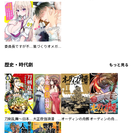
委員長ですが不良になるほど恋してます！
巣づくりオメガバース
歴史・時代劇
もっと見る
刀剣乱舞～日本号つれづれ酒～
大正夜伽浪漫 －金曜日の花嫁—
オーディンの舟葬
オーディンの舟葬 分冊版