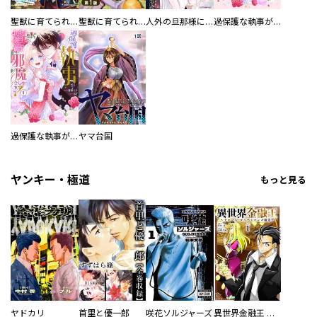
聖獣に育てられた少年の異世界ゆるり放浪記～神様からもらったチート魔法で、仲間たちとスローライフを満喫中～
聖獣に育てられた少年の異世界ゆるり放浪記～神様からもらったチート魔法で、仲間たちとスローライフを満喫中～【分冊版】
人外の旦那様に娶られ毎晩ナカまで愛される…。アンソロジー
過保護な執事が私の婚活を邪魔してきます！ 分冊版
過保護な執事が私の婚活を邪魔してきます！
ヤマ台国
ヤンキー・極道
もっと見る
ヤドカリ
首里と優一郎
咲花ソルジャーズ
異世界金融王 ～クローネ・ゴルディオンの覇道～