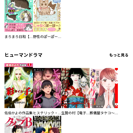
まろまろ日和【豪華版】
野性のぽーぽー【豪華版】
ヒューマンドラマ
もっと見る
佐伯かよの作品集
ヒステリック・ハーレム～搾られる男と堕ちる女～【電子単行本版】
生贄の村【電子単行本版】
葬儀屋タケコ～あなたの最期、叶えます【電子単行本版】