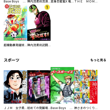
Base Boys 新装版
陣内流柔術流浪伝 真島、爆ぜる！！
変身忍者嵐X 電子版
ＴＨＥ ＭＯＭＯＴＡＲＯＨ
超機動暴発蹴球野郎 リベロの武田
陣内流柔術武闘伝 真島クンすっとばす！！
スポーツ
もっと見る
ＪＪＭ 女子柔道部物語 社会人編
初めての発展場 【白抜き修正版】
Base Boys 新装版
神さまのつくりかた。スーパー大合本