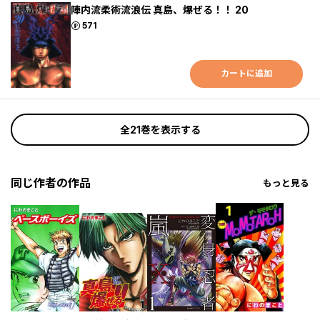
陣内流柔術流浪伝 真島、爆ぜる！！ 20
ポイント
571
カートに追加
全21巻を表示する
同じ作者の作品
もっと見る