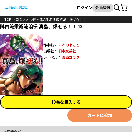
カート
検索
ログイン
会員登録
TOP
コミック
陣内流柔術流浪伝 真島、爆ぜる！！
陣内流柔術流浪伝 真島、爆ぜる！！ 13
作家名：
にわのまこと
出版社：
日本文芸社
レーベル：
漫画ゴラク
13巻を購入する
カートに追加
関連タグ