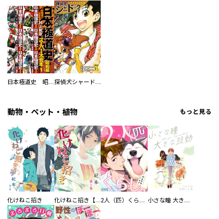
日本極道史 昭和編 スーパー大合本
探偵犬シャードック（新装版）
動物・ペット・植物
もっと見る
化けねこ招き
化けねこ招き【描きおろし付合冊版】
2人（匹）くらし。
小さな瞳 大きな鼓動