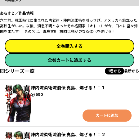
あらすじ／作品情報
六年前――。戦国時代に生まれた古武術・陣内流柔術を引っさげ、アメリカへ旅立った
高校生がいた。以後、消息不明となったその格闘家（オトコ）が今、日本に堂々帰
国を果たす!! 男の名は、真島零!! 格闘伝説が更なる進化を遂げる!!!
全巻購入する
全巻カートに追加する
同シリーズ一覧
1巻から
最新から
陣内流柔術流浪伝 真島、爆ぜる！！ 1
ポイント
590
カートに追加
陣内流柔術流浪伝 真島、爆ぜる！！ 2