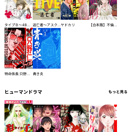
タイプＢ～48時間後、致死率100％～【単話】
逃亡者～アスクレピオスの杖～
ヤドカリ
【合本版】不倫処刑
特命係長 只野仁ファイナル 愛蔵版
青き炎
ヒューマンドラマ
もっと見る