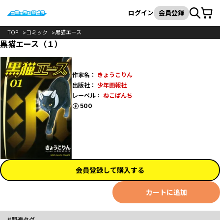
カート
検索
ログイン
会員登録
TOP
コミック
黒猫エース
黒猫エース（１）
作家名：
きょうこりん
出版社：
少年画報社
レーベル：
ねこぱんち
ポイント
500
会員登録して購入する
カートに追加
関連タグ