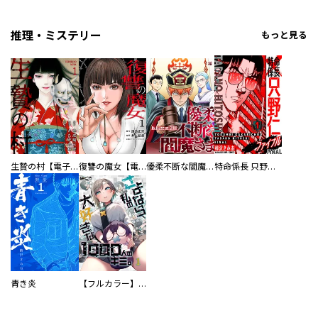
推理・ミステリー
もっと見る
生贄の村【電子単行本版】
復讐の魔女【電子単行本版】
優柔不断な閻魔さま
特命係長 只野仁ファイナル 愛蔵版
青き炎
【フルカラー】さよなら、私の大好きな１０００人のキミ。