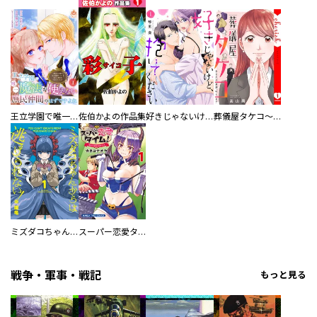
王立学園で唯一魔法が使えない庶民仲間のはずですよね～実は王子様で私を溺愛しているなんて告白はやめてください～
佐伯かよの作品集
好きじゃないけど、抱いてください【電子単行本版／特典おまけ付き】
葬儀屋タケコ～あなたの最期、叶えます【電子単行本版】
ミズダコちゃんからは逃げられない！
スーパー恋愛タイム！～現場でドＳな彼女は自宅でデレる～
戦争・軍事・戦記
もっと見る