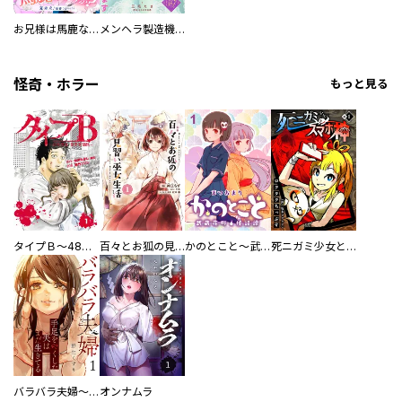
お兄様は馬鹿なんですか？～地味王女は婚約破棄に巻き込まれる～
メンヘラ製造機の公爵令息（過保護）が溺愛してきます
怪奇・ホラー
もっと見る
タイプＢ～48時間後、致死率100％～【単話】
百々とお狐の見習い巫女生活【単行本版】
かのとこと～武蔵花町怪話譚～ 【連載版】
死ニガミ少女とスマホ神
バラバラ夫婦～手足をなくした夫はまだ生きてる
オンナムラ