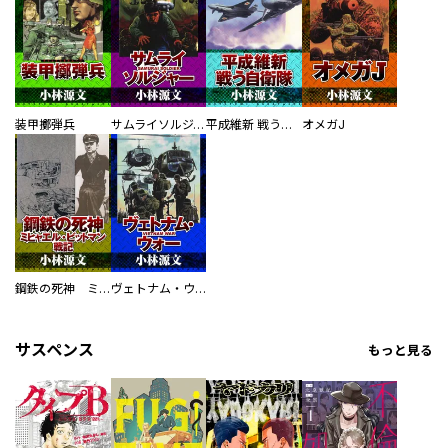
装甲擲弾兵
サムライソルジャー SAMURAI SOLDIER
平成維新 戦う自衛隊
オメガJ
鋼鉄の死神 ミヒャエル・ビットマン戦記
ヴェトナム・ウォー VIETNAM WAR
サスペンス
もっと見る