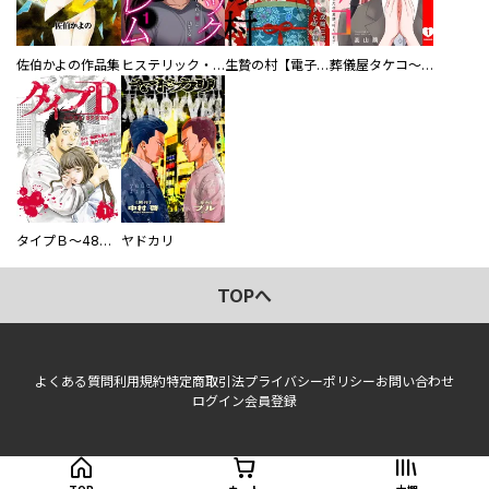
佐伯かよの作品集
ヒステリック・ハーレム～搾られる男と堕ちる女～【電子単行本版】
生贄の村【電子単行本版】
葬儀屋タケコ～あなたの最期、叶えます【電子単行本版】
タイプＢ～48時間後、致死率100％～【単話】
ヤドカリ
TOPへ
よくある質問
利用規約
特定商取引法
プライバシーポリシー
お問い合わせ
ログイン
会員登録