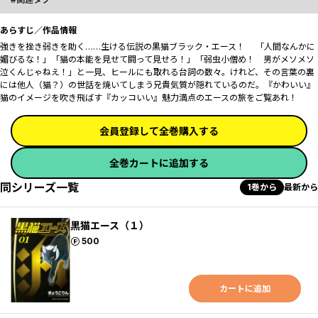
あらすじ／作品情報
強きを挫き弱きを助く……生ける伝説の黒猫ブラック・エース！ 「人間なんかに
媚びるな！」「猫の本能を見せて闘って見せろ！」「弱虫小僧め！ 男がメソメソ
泣くんじゃねえ！」と一見、ヒールにも取れる台詞の数々。けれど、その言葉の裏
には他人（猫？）の世話を焼いてしまう兄貴気質が隠れているのだ。『かわいい』
猫のイメージを吹き飛ばす『カッコいい』魅力満点のエースの旅をご覧あれ！
会員登録して全巻購入する
全巻カートに追加する
同シリーズ一覧
1巻から
最新から
黒猫エース（１）
ポイント
500
カートに追加