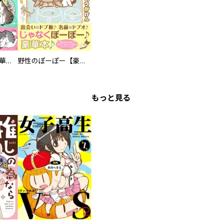
まろまろ日和【豪華版】
野性のぽーぽー【豪華版】
もっと見る