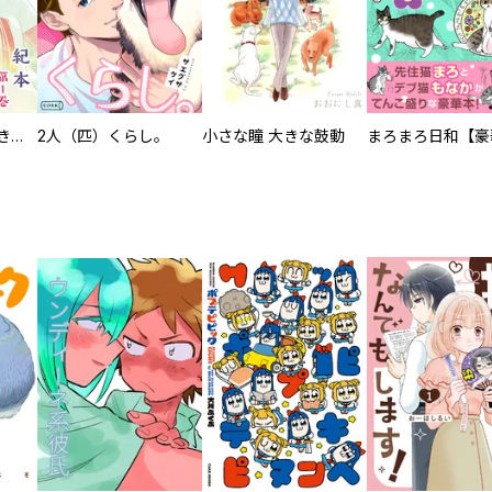
化けねこ招き【描きおろし付合冊版】
2人（匹）くらし。
小さな瞳 大きな鼓動