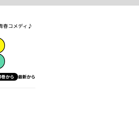
青春コメディ♪
1巻から
最新から