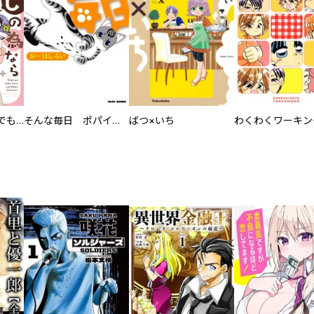
推しの為ならなんでもします！
そんな毎日 ポパイ狂騒曲
ばつ×いち
わくわくワーキン