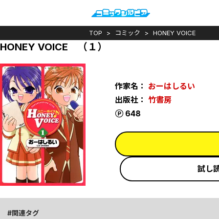
TOP
コミック
HONEY VOICE
HONEY VOICE （１）
作家名：
おーはしるい
出版社：
竹書房
ポイント
648
試し
関連タグ