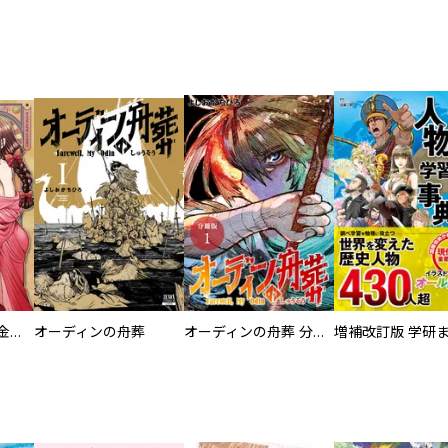
大正夜伽浪漫 －金曜日の花嫁—
オーディンの舟葬
オーディンの舟葬 分冊版