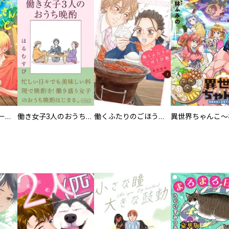
カラちゃんとシトーさんと、 【分冊版】
働き女子3人のおうち晩酌
働くふたりのごほうび飯