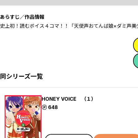
あらすじ／作品情報
史上初！読むボイス４コマ！！「天使声おてんば娘×ダミ声美
同シリーズ一覧
HONEY VOICE （１）
ポイント
648