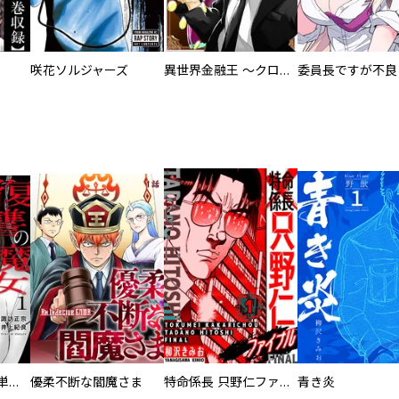
咲花ソルジャーズ
異世界金融王 ～クローネ・ゴルディオンの覇道～
復讐の魔女【電子単行本版】
優柔不断な閻魔さま
特命係長 只野仁ファイナル 愛蔵版
青き炎