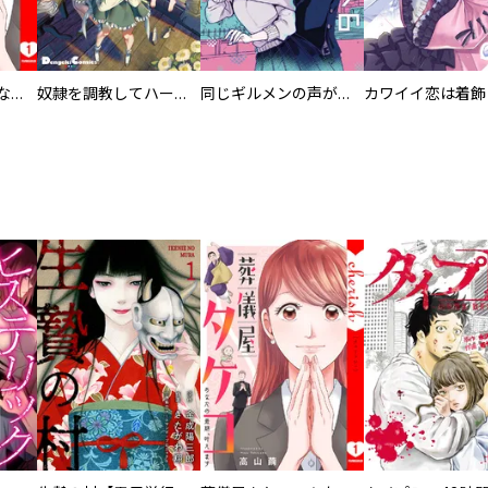
葬儀屋タケコ～あなたの最期、叶えます【電子単行本版】
奴隷を調教してハーレム作る
同じギルメンの声が好き