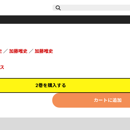
史
／
加藤唯史
／
加藤唯史
ス
2巻を購入する
カートに追加