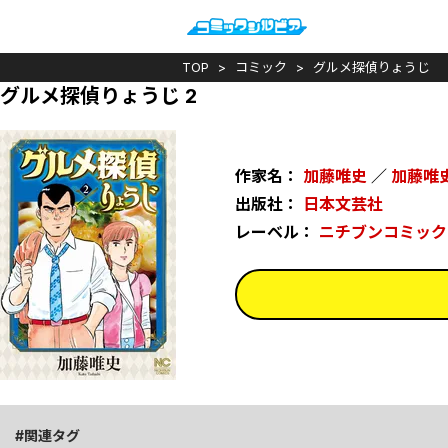
TOP
コミック
グルメ探偵りょうじ
グルメ探偵りょうじ 2
作家名：
加藤唯史
／
加藤唯
出版社：
日本文芸社
レーベル：
ニチブンコミック
関連タグ