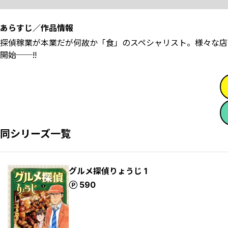
あらすじ／作品情報
探偵稼業が本業だが何故か「食」のスペシャリスト。様々な店
開始──!!
同シリーズ一覧
グルメ探偵りょうじ 1
ポイント
590