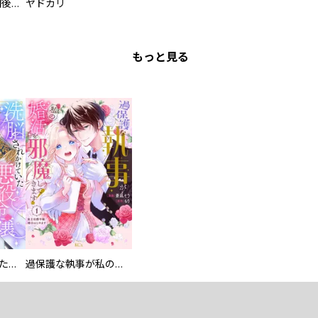
タイプＢ～48時間後、致死率100％～【単話】
ヤドカリ
もっと見る
洗脳されかけていた悪役令嬢ですが家出を決意しました。【電子単行本版／特典おまけ付き】
過保護な執事が私の婚活を邪魔してきます！ 分冊版