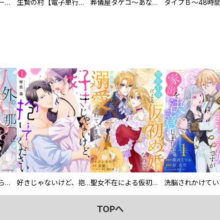
ヒステリック・ハーレム～搾られる男と堕ちる女～【電子単行本版】
生贄の村【電子単行本版】
葬儀屋タケコ～あなたの最期、叶えます【電子単行本版】
人外の旦那様に娶られ毎晩ナカまで愛される…。アンソロジー
好きじゃないけど、抱いてください【電子単行本版／特典おまけ付き】
聖女不在による仮初め婚なのに、不器用な王太子に溺愛されています【電子単行本版／特典おまけ付き】
TOPへ