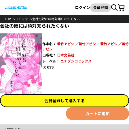
カート
検索
ログイン
会員登録
TOP
コミック
会社の奴には絶対知られたくない
会社の奴には絶対知られたくない
作家名：
若竹アビシ
／
若竹アビシ
／
若竹アビシ
／
若竹
アビシ
出版社：
日本文芸社
レーベル：
ニチブンコミックス
ポイント
639
会員登録して購入する
カートに追加