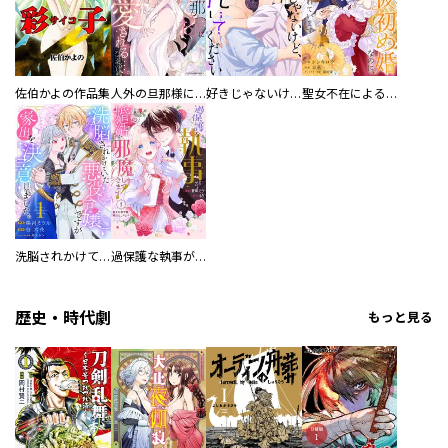
佐伯かよの作品集
人外の旦那様に娶られ毎晩ナカまで愛される…。アンソロジー
好きじゃないけど、抱いてください【電子単行本版／特典おまけ付き】
聖女不在による仮初め婚なのに、不器用な王太子に溺愛されています【電子単行本版／特典おまけ付き】
洗脳されかけていた悪役令嬢ですが家出を決意しました。【電子単行本版／特典おまけ付き】
過保護な執事が私の婚活を邪魔してきます！ 分冊版
歴史・時代劇
もっと見る