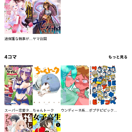
過保護な執事が私の婚活を邪魔してきます！
ヤマ台国
4コマ
もっと見る
スーパー恋愛タイム！～現場でドＳな彼女は自宅でデレる～
ちゅんトーク
ウンディーネ系彼氏
ポプテピピック SEASON EIGHT