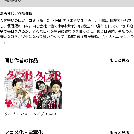
関連タグ
あらすじ／作品情報
人間嫌いの暗い「コミュ障」OL・円山笑（まるやまえみ）、26歳。職場でも孤立
し、便所飯の日々。同じ会社で働く小学校時代の同級生・中島とも仲良くできず絶
望の毎日を送るが、そんな日々が唐突に終わりを告げる…。ある日突然、会社の大
嫌いな奴らがブタになって襲い掛かってくる!!新鋭作家が贈る、会社内パニックホラ
ー。
同じ作者の作品
もっと見る
タイプＢ～48時間後、致死率100％～【単話】
タイプＢ～48時間後、致死率100％～
アニメ化・実写化
もっと見る