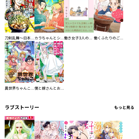
刀剣乱舞～日本号つれづれ酒～
カラちゃんとシトーさんと、 【分冊版】
働き女子3人のおうち晩酌
働くふたりのごほうび飯
異世界ちゃんこ～横綱目前に召喚されたんだが～ 【連載版】
僕と嫁さんとお酒の関係
ラブストーリー
もっと見る