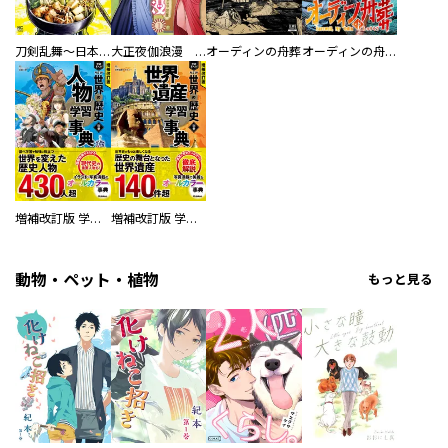
刀剣乱舞～日本号つれづれ酒～
大正夜伽浪漫 －金曜日の花嫁—
オーディンの舟葬
オーディンの舟葬 分冊版
増補改訂版 学研まんが NEW世界の歴史 別巻 人物学習事典
増補改訂版 学研まんが NEW世界の歴史 別巻 世界遺産学習事典
動物・ペット・植物
もっと見る