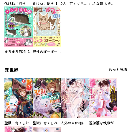
化けねこ招き
化けねこ招き【描きおろし付合冊版】
2人（匹）くらし。
小さな瞳 大きな鼓動
まろまろ日和【豪華版】
野性のぽーぽー【豪華版】
異世界
もっと見る
聖獣に育てられた少年の異世界ゆるり放浪記～神様からもらったチート魔法で、仲間たちとスローライフを満喫中～
聖獣に育てられた少年の異世界ゆるり放浪記～神様からもらったチート魔法で、仲間たちとスローライフを満喫中～【分冊版】
人外の旦那様に娶られ毎晩ナカまで愛される…。アンソロジー
過保護な執事が私の婚活を邪魔してきます！ 分冊版