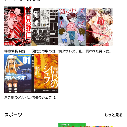
特命係長 只野仁ファイナル 愛蔵版
現代史の中のゴルゴ13
満タサレズ、止メラレズ
買われた男～女性限定快感セラピスト～【描き下ろしおまけ付き特装版】
蒼き鋼のアルペジオ
信長のシェフ【単話版】
スポーツ
もっと見る