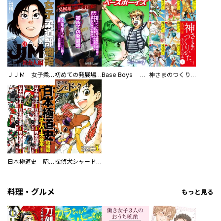
ＪＪＭ 女子柔道部物語 社会人編
初めての発展場 【白抜き修正版】
Base Boys 新装版
神さまのつくりかた。スーパー大合本
日本極道史 昭和編 スーパー大合本
探偵犬シャードック（新装版）
料理・グルメ
もっと見る