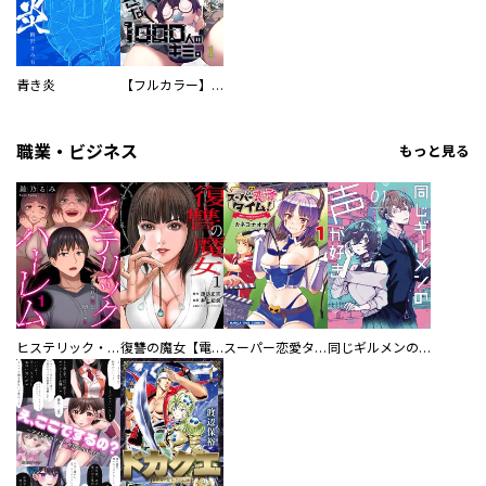
青き炎
【フルカラー】さよなら、私の大好きな１０００人のキミ。
職業・ビジネス
もっと見る
ヒステリック・ハーレム～搾られる男と堕ちる女～【電子単行本版】
復讐の魔女【電子単行本版】
スーパー恋愛タイム！～現場でドＳな彼女は自宅でデレる～
同じギルメンの声が好き