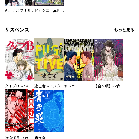
え、ここでするの？ アイドルのファンが知らない日常
ドカクエ 異世界ドカコッククエスト
サスペンス
もっと見る
タイプＢ～48時間後、致死率100％～【単話】
逃亡者～アスクレピオスの杖～
ヤドカリ
【合本版】不倫処刑
特命係長 只野仁ファイナル 愛蔵版
青き炎