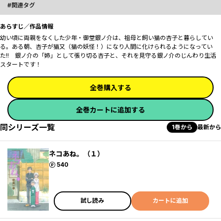
関連タグ
あらすじ／作品情報
幼い頃に両親をなくした少年・御堂銀ノ介は、祖母と飼い猫の杏子と暮らしてい
る。ある朝、杏子が猫又（猫の妖怪！）になり人間に化けられるようになってい
た!! 銀ノ介の「姉」として張り切る杏子と、それを見守る銀ノ介のじんわり生活
スタートです！
全巻購入する
全巻カートに追加する
同シリーズ一覧
1巻から
最新から
ネコあね。（１）
ポイント
540
試し読み
カートに追加