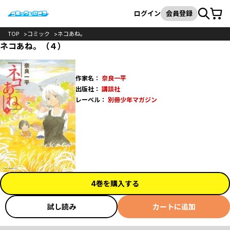
カート
検索
ログイン
会員登録
TOP
コミック
ネコあね。
ネコあね。（４）
作家名：
奈良一平
出版社：
講談社
レーベル：
別冊少年マガジン
4巻を購入する
試し読み
カートに追加