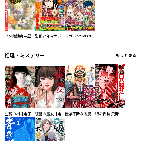
２９歳独身中堅冒険者の日常
別冊少年マガジン
マガジンSPECIAL
推理・ミステリー
もっと見る
生贄の村【電子単行本版】
復讐の魔女【電子単行本版】
優柔不断な閻魔さま
特命係長 只野仁ファイナル 愛蔵版