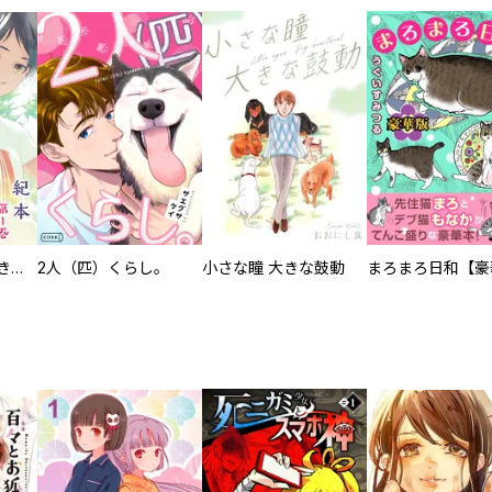
化けねこ招き【描きおろし付合冊版】
2人（匹）くらし。
小さな瞳 大きな鼓動