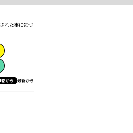
された事に気づ
1巻から
最新から