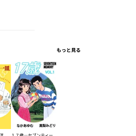
もっと見る
昭和の憧れの一皿洋食やたいめいけん三代目の思い出 エビフライ他
１７歳―セブンティーン メモリー―