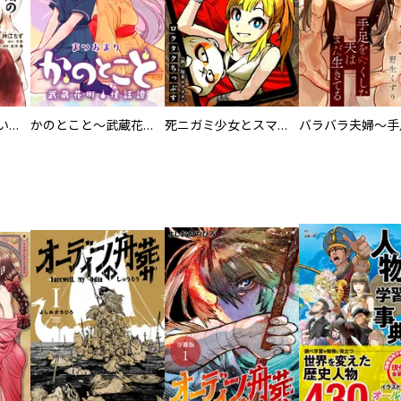
百々とお狐の見習い巫女生活【単行本版】
かのとこと～武蔵花町怪話譚～ 【連載版】
死ニガミ少女とスマホ神