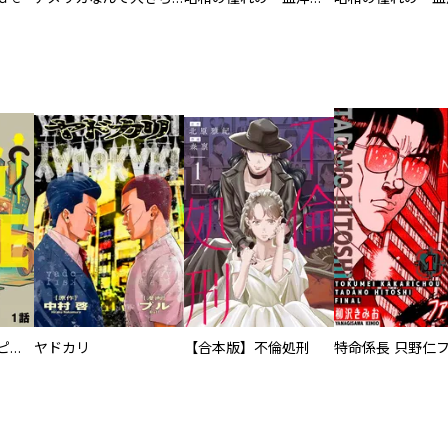
逃亡者～アスクレピオスの杖～
ヤドカリ
【合本版】不倫処刑