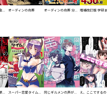
大正夜伽浪漫 －金曜日の花嫁—
オーディンの舟葬
オーディンの舟葬 分冊版
復讐の魔女【電子単行本版】
スーパー恋愛タイム！～現場でドＳな彼女は自宅でデレる～
同じギルメンの声が好き