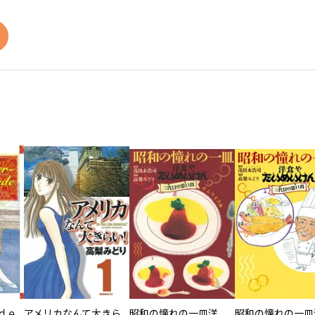
ｄｅ
アメリカなんて大きらい！
昭和の憧れの一皿洋食やたいめいけん三代目の思い出 オムライス他