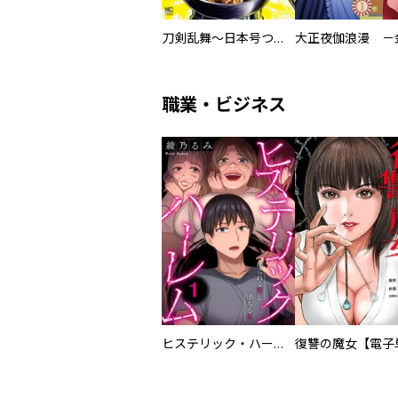
刀剣乱舞～日本号つれづれ酒～
職業・ビジネス
ヒステリック・ハーレム～搾られる男と堕ちる女～【電子単行本版】