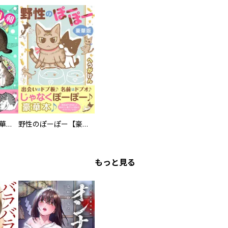
まろまろ日和【豪華版】
野性のぽーぽー【豪華版】
もっと見る