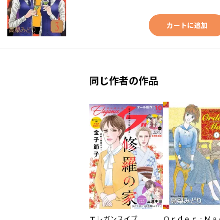
カートに追加
同じ作者の作品
エレガンスイブ
Ｏｒｄｅｒ‐Ｍａ