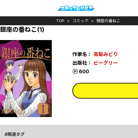
TOP
コミック
銀座の番ねこ
銀座の番ねこ(1)
作家名：
高梨みどり
出版社：
ビーグリー
ポイント
600
関連タグ