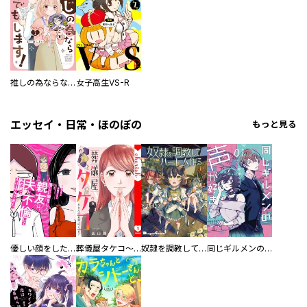
推しの為ならなんでもします！
女子高生VS-R
エッセイ・日常・ほのぼの
もっと見る
優しい顔をした親友は、夫と不倫して私の家に入り込んできた。
葬儀屋タケコ～あなたの最期、叶えます【電子単行本版】
奴隷を調教してハーレム作る
同じギルメンの声が好き