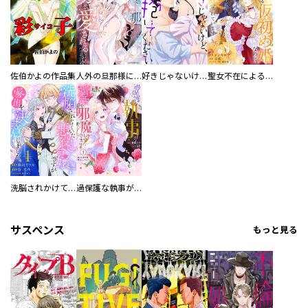
佐伯かよの作品集
人外の旦那様に娶られ毎晩ナカまで愛される…。アンソロジー
好きじゃないけど、抱いてください【電子単行本版／特典おまけ付き】
聖女不在による仮初め婚なのに、不器用な王太子に溺愛されています【電子単行本版／特典おまけ付き】
洗脳されかけていた悪役令嬢ですが家出を決意しました。【電子単行本版／特典おまけ付き】
過保護な執事が私の婚活を邪魔してきます！ 分冊版
サスペンス
もっと見る