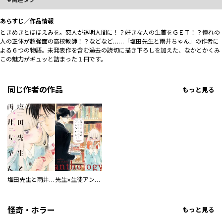
あらすじ／作品情報
ときめきとほほえみを。恋人が透明人間に！？好きな人の生首をＧＥＴ！？憧れの
人の正体が超強面の高校教師！？などなど……「塩田先生と雨井ちゃん」の作者に
よる６つの物語。未発表作を含む過去の読切に描き下ろしを加えた、なかとかくみ
この魅力がギュッと詰まった１冊です。
同じ作者の作品
もっと見る
塩田先生と雨井ちゃん
先生×生徒アンソロジー
怪奇・ホラー
もっと見る