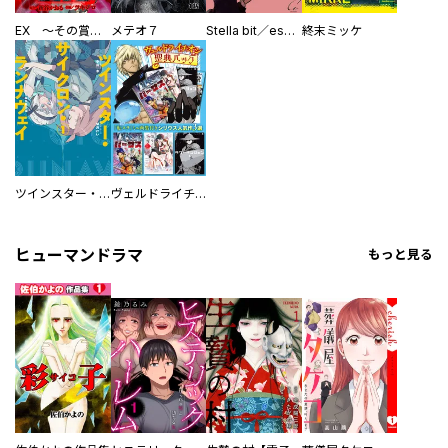
EX ～その賞金稼ぎは、世界の出口を探す～【単行本版】
メテオ７
Stella bit／es【単話版】
終末ミッケ
ツインスター・サイクロン・ランナウェイ
ヴェルドライチオシ聖典パック 『転スラ』ミニ画集付き シリウス人気作３選
ヒューマンドラマ
もっと見る