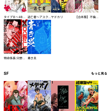
タイプＢ～48時間後、致死率100％～【単話】
逃亡者～アスクレピオスの杖～
ヤドカリ
【合本版】不倫処刑
特命係長 只野仁ファイナル 愛蔵版
青き炎
SF
もっと見る