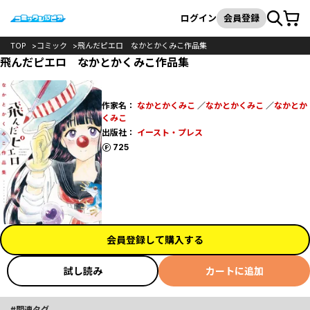
カート
検索
ログイン
会員登録
TOP
コミック
飛んだピエロ なかとかくみこ作品集
飛んだピエロ なかとかくみこ作品集
作家名：
なかとかくみこ
／
なかとかくみこ
／
なかとか
くみこ
出版社：
イースト・プレス
ポイント
725
会員登録して購入する
試し読み
カートに追加
関連タグ