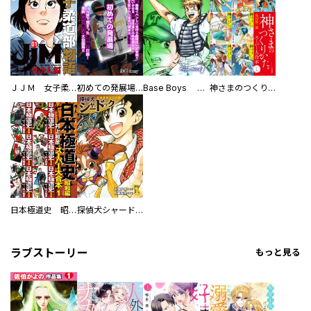
ＪＪＭ 女子柔道部物語 社会人編
初めての発展場 【白抜き修正版】
Base Boys 新装版
神さまのつくりかた。スーパー大合本
日本極道史 昭和編 スーパー大合本
探偵犬シャードック（新装版）
ラブストーリー
もっと見る