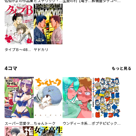
佐伯かよの作品集
ヒステリック・ハーレム～搾られる男と堕ちる女～【電子単行本版】
生贄の村【電子単行本版】
葬儀屋タケコ～あなたの最期、叶えます【電子単行本版】
タイプＢ～48時間後、致死率100％～【単話】
ヤドカリ
4コマ
もっと見る
スーパー恋愛タイム！～現場でドＳな彼女は自宅でデレる～
ちゅんトーク
ウンディーネ系彼氏
ポプテピピック SEASON EIGHT