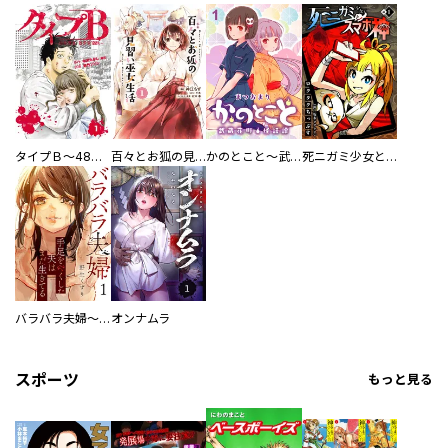
タイプＢ～48時間後、致死率100％～【単話】
百々とお狐の見習い巫女生活【単行本版】
かのとこと～武蔵花町怪話譚～ 【連載版】
死ニガミ少女とスマホ神
バラバラ夫婦～手足をなくした夫はまだ生きてる
オンナムラ
スポーツ
もっと見る