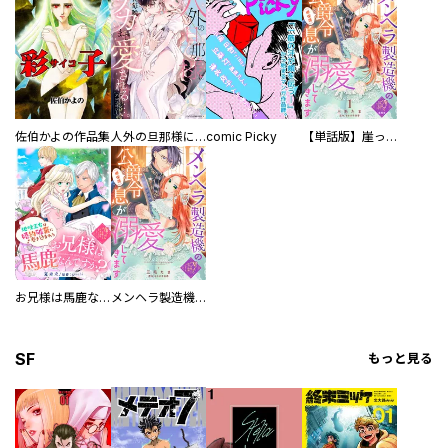
佐伯かよの作品集
人外の旦那様に娶られ毎晩ナカまで愛される…。アンソロジー
comic Picky
【単話版】崖っぷち令嬢ですが、意地と策略で幸せになります！シリーズ
お兄様は馬鹿なんですか？～地味王女は婚約破棄に巻き込まれる～
メンヘラ製造機の公爵令息（過保護）が溺愛してきます
SF
もっと見る