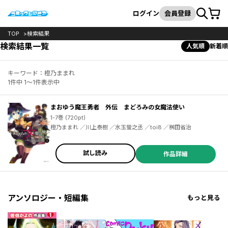
カート
検索
ログイン
会員登録
TOP
検索結果
検索結果一覧
人気順
新着順
キーワード：橙乃ままれ
1件中 1～1件表示中
まおゆう魔王勇者 外伝 まどろみの女魔法使い
1-7巻 (720pt)
橙乃ままれ ／川上泰樹 ／水玉螢之丞 ／toi8 ／桝田省治
試し読み
作品詳細
アンソロジー・短編集
もっと見る