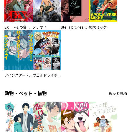
EX ～その賞金稼ぎは、世界の出口を探す～【単行本版】
メテオ７
Stella bit／es【単話版】
終末ミッケ
ツインスター・サイクロン・ランナウェイ
ヴェルドライチオシ聖典パック 『転スラ』ミニ画集付き シリウス人気作３選
動物・ペット・植物
もっと見る