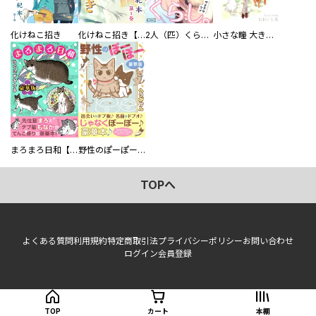
化けねこ招き
化けねこ招き【描きおろし付合冊版】
2人（匹）くらし。
小さな瞳 大きな鼓動
まろまろ日和【豪華版】
野性のぽーぽー【豪華版】
TOPへ
よくある質問
利用規約
特定商取引法
プライバシーポリシー
お問い合わせ
ログイン
会員登録
TOP
カート
本棚