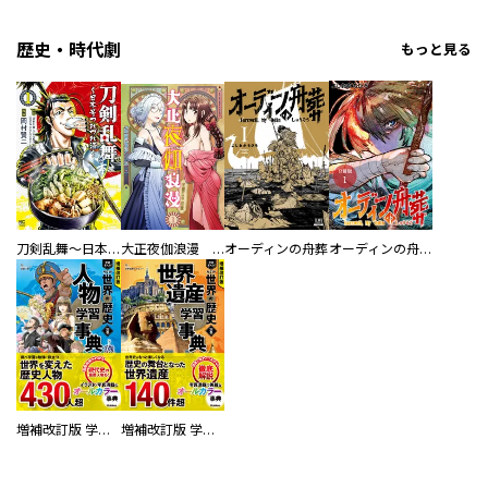
歴史・時代劇
もっと見る
刀剣乱舞～日本号つれづれ酒～
大正夜伽浪漫 －金曜日の花嫁—
オーディンの舟葬
オーディンの舟葬 分冊版
増補改訂版 学研まんが NEW世界の歴史 別巻 人物学習事典
増補改訂版 学研まんが NEW世界の歴史 別巻 世界遺産学習事典