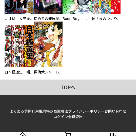
ＪＪＭ 女子柔道部物語 社会人編
初めての発展場 【白抜き修正版】
Base Boys 新装版
神さまのつくりかた。スーパー大合本
日本極道史 昭和編 スーパー大合本
探偵犬シャードック（新装版）
TOPへ
よくある質問
利用規約
特定商取引法
プライバシーポリシー
お問い合わせ
ログイン
会員登録