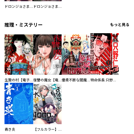
ドロンジョさまは転生しても悪役令嬢のままだった
ドロンジョさまは転生しても悪役令嬢のままだった【分冊版】
推理・ミステリー
もっと見る
生贄の村【電子単行本版】
復讐の魔女【電子単行本版】
優柔不断な閻魔さま
特命係長 只野仁ファイナル 愛蔵版
青き炎
【フルカラー】さよなら、私の大好きな１０００人のキミ。