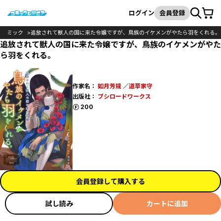
カート
検索
ログイン
会員登録
コミック
追放されて獣人の国に来た令嬢ですが、鳥族のイケメンがやたら羽をくれる。
追放されて獣人の国に来た令嬢ですが、鳥族のイケメンがやた
ら羽をくれる。
作家名：
如月芳規
／
道草家守
出版社：
ブシロードワークス
ポイント
200
会員登録して購入する
試し読み
カートに追加