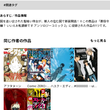
関連タグ
あらすじ／作品情報
国を追い出された髪結い侍女が、獣人の住む国で新装開店！※この商品は「悪役令
嬢？ いいえお転婆娘です アンソロジーコミック 2」に収録された作品の1つです。
同じ作者の作品
もっと見る
アフタヌーン
Comic ZERO-SUM (コミック ゼロサム)
ハスク・エディン husk of Eden
#000000 ―ultra black―