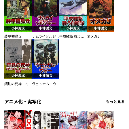
装甲擲弾兵
サムライソルジャー SAMURAI SOLDIER
平成維新 戦う自衛隊
オメガJ
鋼鉄の死神 ミヒャエル・ビットマン戦記
ヴェトナム・ウォー VIETNAM WAR
アニメ化・実写化
もっと見る