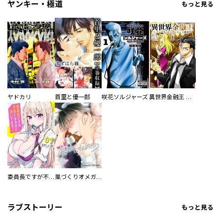
ヤンキー・極道
もっと見る
ヤドカリ
首里と優一郎
咲花ソルジャーズ
異世界金融王 ～クローネ・ゴルディオンの覇道～
委員長ですが不良になるほど恋してます！
巣づくりオメガバース
ラブストーリー
もっと見る