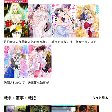
佐伯かよの作品集
人外の旦那様に娶られ毎晩ナカまで愛される…。アンソロジー
好きじゃないけど、抱いてください【電子単行本版／特典おまけ付き】
聖女不在による仮初め婚なのに、不器用な王太子に溺愛されています【電子単行本版／特典おまけ付き】
洗脳されかけていた悪役令嬢ですが家出を決意しました。【電子単行本版／特典おまけ付き】
過保護な執事が私の婚活を邪魔してきます！ 分冊版
戦争・軍事・戦記
もっと見る