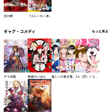
恋の罪
『ストーカー浄化団』コミックス２巻発売記念 恐怖！ストーカー漫画 試し読みパック
ギャグ・コメディ
もっと見る
ヤマ台国
秘密のいばら
推しへの愛を誓いますか？～アラサー女子、推しは逃げぬが人生逃げる～
2人（匹）くらし。