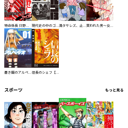
特命係長 只野仁ファイナル 愛蔵版
現代史の中のゴルゴ13
満タサレズ、止メラレズ
買われた男～女性限定快感セラピスト～【描き下ろしおまけ付き特装版】
蒼き鋼のアルペジオ
信長のシェフ【単話版】
スポーツ
もっと見る