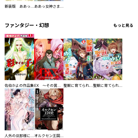
新装版 ああっ女神さまっ
ああっ女神さまっ 超合本版
ファンタジー・幻想
もっと見る
佐伯かよの作品集
EX ～その賞金稼ぎは、世界の出口を探す～【単行本版】
聖獣に育てられた少年の異世界ゆるり放浪記～神様からもらったチート魔法で、仲間たちとスローライフを満喫中～
聖獣に育てられた少年の異世界ゆるり放浪記～神様からもらったチート魔法で、仲間たちとスローライフを満喫中～【分冊版】
人外の旦那様に娶られ毎晩ナカまで愛される…。アンソロジー
オルクセン王国史