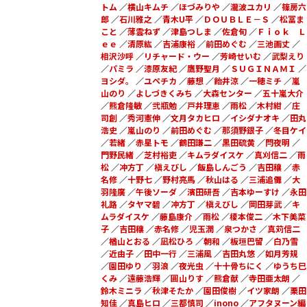
トム
／
横山キムチ
／
ほづみりや
／
瀧波ユカリ
／
篠房六
郎
／
石川雅之
／
青木U平
／
ＤＯＵＢＬＥ－Ｓ
／
松冨ま
こと
／
薄雲ねず
／
津島つしま
／
佐倉旬
／
Ｆｉｏｋ Ｌ
ｅｅ
／
清原紘
／
吉浦康裕
／
前田めぐむ
／
三池画丈
／
相沢沙呼
／
リチャード・ウー
／
芳崎せいむ
／
武梨えり
／
パミラ
／
漆原友紀
／
鷹野聖月
／
ＳＵＧＩＮＡＭＩ
／
ヨシダ。
／
ユペチカ
／
藤想
／
飴井涼
／
一穂ミチ
／
嵐
山のり
／
よしづきくみち
／
大森センター
／
五十嵐大介
／
熊倉隆敏
／
弐瓶勉
／
戸井理恵
／
雨松
／
木村紺
／
庄
司創
／
秀河憲伸
／
文月タカヒロ
／
イシダナオキ
／
田丸
浩史
／
嵐山のり
／
前田めぐむ
／
那須野銀子
／
冬目ケイ
／
若緒
／
赤星トモ
／
鶴田謙二
／
黒田硫黄
／
閂夜明
／
門野民緒
／
芝村裕吏
／
キムラダイスケ
／
真刈信二
／
雨
松
／
冲方丁
／
槇えびし
／
飯島しんごう
／
吉田穰
／
赤
名修
／
十野七
／
野村亮馬
／
秋山はる
／
三浦追儺
／
大
羽隆廣
／
午後ソーダ
／
濱田研吾
／
吉本ゆーすけ
／
永田
礼路
／
タヤマ碧
／
冲方丁
／
槇えびし
／
岡田芽武
／
キ
ムラダイスケ
／
藤島康介
／
雨松
／
榎本俊二
／
木下美菜
子
／
吉田穰
／
赤名修
／
児玉潤
／
泉つかさ
／
真苅信二
／
楢山とおる
／
凪松ひろ
／
朝和
／
板垣巴留
／
白乃雪
／
近由子
／
田中一行
／
三浦風
／
吉田丸悠
／
如月芳規
／
園田ゆり
／
羽浪
／
夜光虫
／
十十骨ちにく
／
ゆうち巳
くみ
／
遠藤浩輝
／
圓山りす
／
熊倉献
／
寺田亜太朗
／
鈴木ミニラ
／
秋津そたか
／
園田俊樹
／
イツ家朗
／
栗田
知佳
／
真島ヒロ
／
三都慎司
／
inono
／
アフタヌーン編