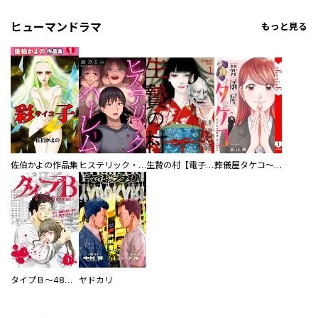
ヒューマンドラマ
もっと見る
佐伯かよの作品集
ヒステリック・ハーレム～搾られる男と堕ちる女～【電子単行本版】
生贄の村【電子単行本版】
葬儀屋タケコ～あなたの最期、叶えます【電子単行本版】
タイプＢ～48時間後、致死率100％～【単話】
ヤドカリ