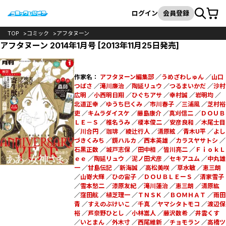
カート
検索
ログイン
会員登録
TOP
コミック
アフタヌーン
アフタヌーン 2014年1月号 [2013年11月25日発売]
作家名：
アフタヌーン編集部
／
うめざわしゅん
／
山口
つばさ
／
滝川廉治
／
陶延リュウ
／
つるまいかだ
／
沙村
広明
／
小西明日翔
／
ひぐちアサ
／
幸村誠
／
岩明均
／
北道正幸
／
ゆうち巳くみ
／
市川春子
／
三浦風
／
芝村裕
吏
／
キムラダイスケ
／
藤島康介
／
真刈信二
／
ＤＯＵＢ
ＬＥ－Ｓ
／
椎名うみ
／
榎本俊二
／
安彦良和
／
木尾士目
／
川合円
／
珈琲
／
綾辻行人
／
清原絃
／
青木U平
／
よし
づきくみち
／
鏡ハルカ
／
西本英雄
／
カラスヤサトシ
／
石黒正数
／
城戸志保
／
田中相
／
皆川亮二
／
ＦｉｏｋＬ
ｅｅ
／
陶延リュウ
／
泥ノ田犬彦
／
セキアユム
／
中丸雄
一
／
甘島伝記
／
新海誠
／
高松美咲
／
草水敏
／
恵三朗
／
山嵜大輝
／
ひの宙子
／
ＤＯＵＢＬＥーＳ
／
清家雪子
／
雪本愁二
／
漆原友紀
／
滝川蓮治
／
恵三朗
／
清原紘
／
窪田航
／
植芝理一
／
ＴＮＳＫ
／
ＢＯＭＨＡＴ
／
雨田
青
／
すえのぶけいこ
／
千真
／
ヤマシタトモコ
／
渡辺保
裕
／
芦奈野ひとし
／
小林嵩人
／
藤沢数希
／
井雲くす
／
いとまん
／
外木寸
／
西尾維新
／
チョモラン
／
高橋ツ