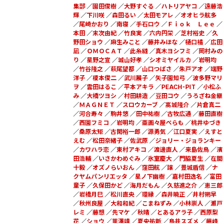
集部
／
園田俊樹
／
大野すぐる
／
ハトリアヤコ
／
遠藤浩
輝
／
下川咲
／
森田るい
／
太田モアレ
／
オオヒラ航多
／
尾崎かおり
／
南寝
／
手石ロウ
／
Ｆｉｏｋ Ｌｅｅ
／
本田
／
末次由紀
／
竹良実
／
六内円栄
／
芝村裕史
／
久
野田ショウ
／
麻生みこと
／
藤井みほな
／
樋口橘
／
広田
凪
／
ＯＭＯＣＡＴ
／
此糸縫
／
真木ヨシフミ
／
岡村みの
り
／
星野之宣
／
城山好孝
／
シオミヤイルカ
／
岩明均
／
竹谷隆之
／
萩尾望都
／
山口つばさ
／
朱戸アオ
／
端野
洋子
／
榎本俊二
／
武川展子
／
矢子園知弓
／
波多野マリ
ヲ
／
雲田はるこ
／
平本アキラ
／
PEACH-PIT
／
小松ふ
み
／
大橋ツヨシ
／
村田耕造
／
豆田コウ
／
うろざね金継
／
ＭＡＧＮＥＴ
／
スロウカーブ
／
髙城隆介
／
片倉真二
／
河合寿々
／
駒井悠
／
田中祐樹
／
古牧広通
／
藤田直樹
／
西園フミコ
／
岩明均
／
亜画々屋ぺらも
／
桃井ゆづき
／
桑原太矩
／
古閑裕一郎
／
源勇気
／
江口夏実
／
えすと
えむ
／
松田奈緒子
／
佐武原
／
ジョリー・ジョランキー
／
カワハラ恋
／
東村アキコ
／
渡邊直人
／
来島佐鳥
／
濱
田浩輔
／
いさかわめぐみ
／
氷室慶大
／
門脇夏生
／
在間
十毅
／
オズノらいおん
／
窪田航
／
譲
／
豊城盾信
／
ナ
クヤムパンリエッタ
／
星ノ下幽樹
／
嘉村田逸名
／
富田
童子
／
久保田かど
／
海月だもん
／
久慈進之介
／
恵三郎
／
岩橋月巳
／
松川直央
／
環縁
／
森井暁正
／
井村朔早
／
秋州良屋
／
大和和紀
／
こまねずみ
／
小林崇人
／
瀬戸
レミ
／
藤想
／
先マケ
／
秋晴
／
とあるアラ子
／
西原梨
花
／
ショウ
／
韮澤靖
／
夏央祐新
／
鳥井スズメ
／
藤峰