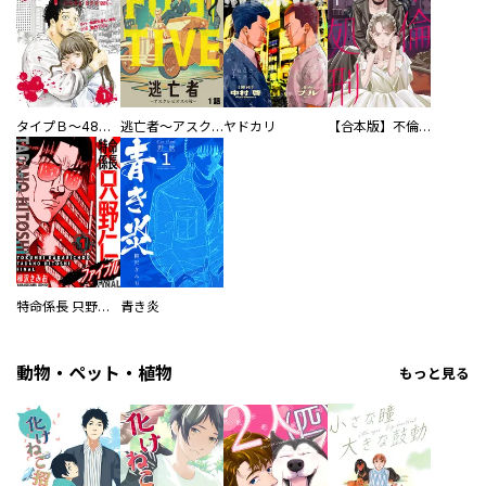
タイプＢ～48時間後、致死率100％～【単話】
逃亡者～アスクレピオスの杖～
ヤドカリ
【合本版】不倫処刑
特命係長 只野仁ファイナル 愛蔵版
青き炎
動物・ペット・植物
もっと見る