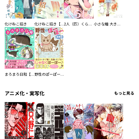
化けねこ招き
化けねこ招き【描きおろし付合冊版】
2人（匹）くらし。
小さな瞳 大きな鼓動
まろまろ日和【豪華版】
野性のぽーぽー【豪華版】
アニメ化・実写化
もっと見る