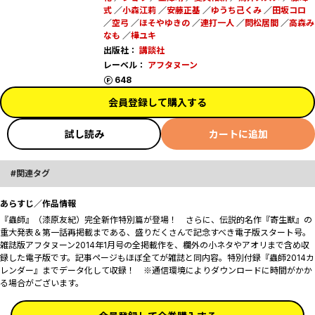
式
／
小森江莉
／
安藤正基
／
ゆうち己くみ
／
田坂コロ
／
空弓
／
ほそやゆきの
／
連打一人
／
問松居間
／
高森み
なも
／
樺ユキ
出版社：
講談社
レーベル：
アフタヌーン
ポイント
648
会員登録して購入する
試し読み
カートに追加
関連タグ
あらすじ／作品情報
『蟲師』（漆原友紀）完全新作特別篇が登場！ さらに、伝説的名作『寄生獣』の
重大発表＆第一話再掲載まである、盛りだくさんで記念すべき電子版スタート号。
雑誌版アフタヌーン2014年1月号の全掲載作を、欄外の小ネタやアオリまで含め収
録した電子版です。記事ページもほぼ全てが雑誌と同内容。特別付録『蟲師2014カ
レンダー』までデータ化して収録！ ※通信環境によりダウンロードに時間がかか
る場合がございます。