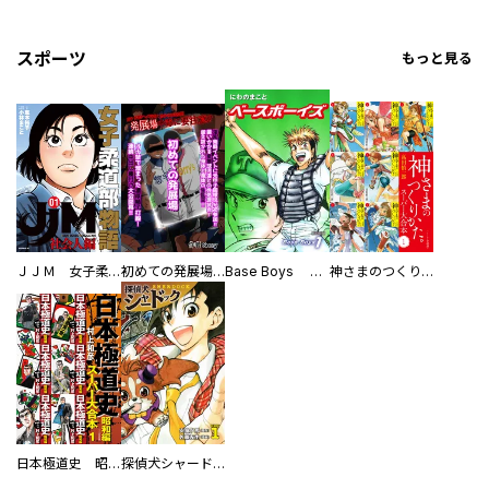
スポーツ
もっと見る
ＪＪＭ 女子柔道部物語 社会人編
初めての発展場 【白抜き修正版】
Base Boys 新装版
神さまのつくりかた。スーパー大合本
日本極道史 昭和編 スーパー大合本
探偵犬シャードック（新装版）