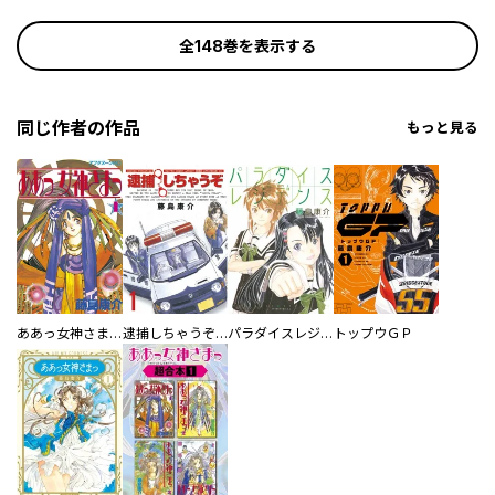
全148巻を表示する
同じ作者の作品
もっと見る
ああっ女神さまっ
逮捕しちゃうぞ＜新装版＞
パラダイスレジデンス
トップウＧＰ