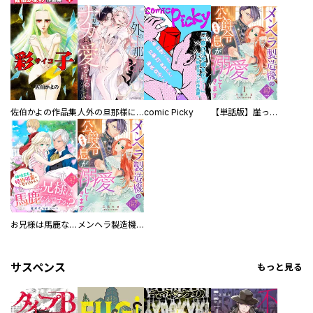
佐伯かよの作品集
人外の旦那様に娶られ毎晩ナカまで愛される…。アンソロジー
comic Picky
【単話版】崖っぷち令嬢ですが、意地と策略で幸せになります！シリーズ
お兄様は馬鹿なんですか？～地味王女は婚約破棄に巻き込まれる～
メンヘラ製造機の公爵令息（過保護）が溺愛してきます
サスペンス
もっと見る