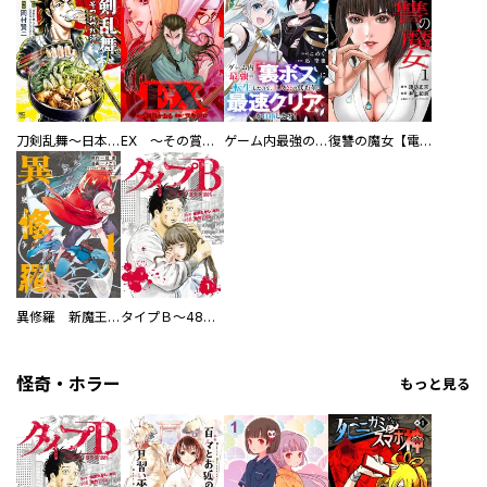
刀剣乱舞～日本号つれづれ酒～
EX ～その賞金稼ぎは、世界の出口を探す～【単行本版】
ゲーム内最強の『裏ボス』に転生したので、主人公の代わりに最速クリアを目指します！【電子単行本版】
復讐の魔女【電子単行本版】
異修羅 新魔王戦争
タイプＢ～48時間後、致死率100％～【単話】
怪奇・ホラー
もっと見る