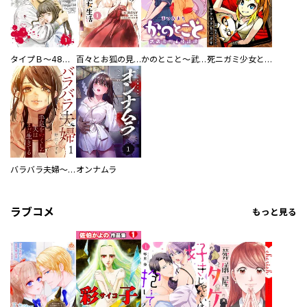
タイプＢ～48時間後、致死率100％～【単話】
百々とお狐の見習い巫女生活【単行本版】
かのとこと～武蔵花町怪話譚～ 【連載版】
死ニガミ少女とスマホ神
バラバラ夫婦～手足をなくした夫はまだ生きてる
オンナムラ
ラブコメ
もっと見る