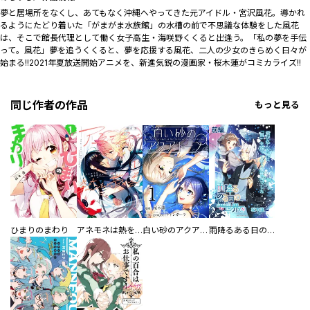
夢と居場所をなくし、あてもなく沖縄へやってきた元アイドル・宮沢風花。導かれ
るようにたどり着いた「がまがま水族館」の水槽の前で不思議な体験をした風花
は、そこで館長代理として働く女子高生・海咲野くくると出逢う。「私の夢を手伝
って。風花」夢を追うくくると、夢を応援する風花、二人の少女のきらめく日々が
始まる――!!2021年夏放送開始アニメを、新進気鋭の漫画家・桜木蓮がコミカライズ!!
同じ作者の作品
もっと見る
ひまりのまわり
アネモネは熱を帯びる
白い砂のアクアトープ
雨降るある日の異世界で 連載版