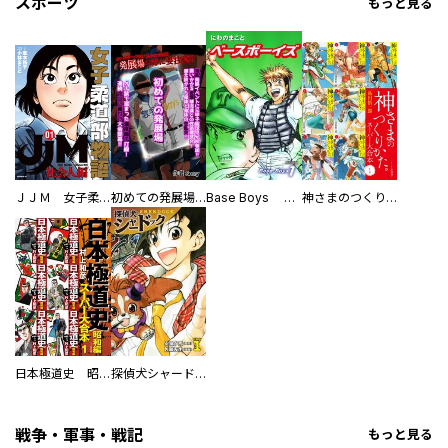
スポーツ
もっと見る
ＪＪＭ 女子柔道部物語 社会人編
初めての発展場 【白抜き修正版】
Base Boys 新装版
神さまのつくりかた。スーパー大合本
日本極道史 昭和編 スーパー大合本
探偵犬シャードック（新装版）
戦争・軍事・戦記
もっと見る