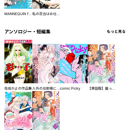
MANNEQUIN feat. 初音ミク コミックアンソロジー
私の百合はお仕事です！ 公式コミックアンソロジー
アンソロジー・短編集
もっと見る
佐伯かよの作品集
人外の旦那様に娶られ毎晩ナカまで愛される…。アンソロジー
comic Picky
【単話版】崖っぷち令嬢ですが、意地と策略で幸せになります！シリーズ