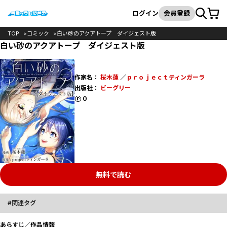
カート
検索
ログイン
会員登録
TOP
コミック
白い砂のアクアトープ ダイジェスト版
白い砂のアクアトープ ダイジェスト版
作家名：
桜木蓮
／
ｐｒｏｊｅｃｔティンガーラ
出版社：
ビーグリー
ポイント
0
無料で読む
関連タグ
あらすじ／作品情報