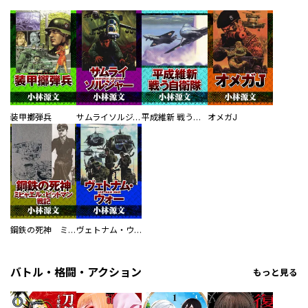
装甲擲弾兵
サムライソルジャー SAMURAI SOLDIER
平成維新 戦う自衛隊
オメガJ
鋼鉄の死神 ミヒャエル・ビットマン戦記
ヴェトナム・ウォー VIETNAM WAR
バトル・格闘・アクション
もっと見る