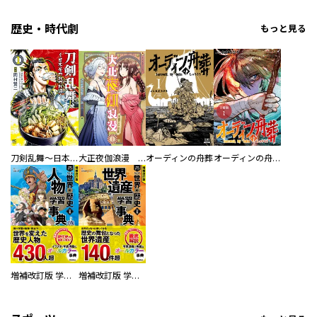
歴史・時代劇
もっと見る
刀剣乱舞～日本号つれづれ酒～
大正夜伽浪漫 －金曜日の花嫁—
オーディンの舟葬
オーディンの舟葬 分冊版
増補改訂版 学研まんが NEW世界の歴史 別巻 人物学習事典
増補改訂版 学研まんが NEW世界の歴史 別巻 世界遺産学習事典