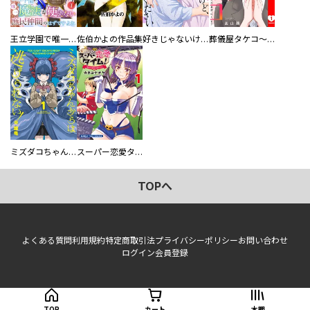
王立学園で唯一魔法が使えない庶民仲間のはずですよね～実は王子様で私を溺愛しているなんて告白はやめてください～
佐伯かよの作品集
好きじゃないけど、抱いてください【電子単行本版／特典おまけ付き】
葬儀屋タケコ～あなたの最期、叶えます【電子単行本版】
ミズダコちゃんからは逃げられない！
スーパー恋愛タイム！～現場でドＳな彼女は自宅でデレる～
TOPへ
よくある質問
利用規約
特定商取引法
プライバシーポリシー
お問い合わせ
ログイン
会員登録
TOP
カート
本棚