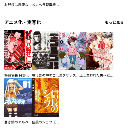
お兄様は馬鹿なんですか？～地味王女は婚約破棄に巻き込まれる～
メンヘラ製造機の公爵令息（過保護）が溺愛してきます
アニメ化・実写化
もっと見る
特命係長 只野仁ファイナル 愛蔵版
現代史の中のゴルゴ13
満タサレズ、止メラレズ
買われた男～女性限定快感セラピスト～【描き下ろしおまけ付き特装版】
蒼き鋼のアルペジオ
信長のシェフ【単話版】