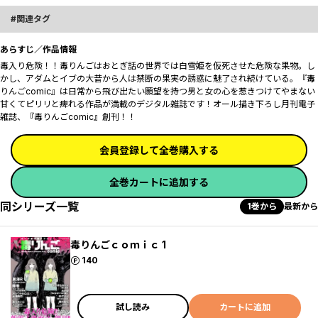
関連タグ
あらすじ／作品情報
毒入り危険！！毒りんごはおとぎ話の世界では白雪姫を仮死させた危険な果物。し
かし、アダムとイブの大昔から人は禁断の果実の誘惑に魅了され続けている―――。『毒
りんごcomic』は日常から飛び出たい願望を持つ男と女の心を惹きつけてやまない
甘くてピリリと痺れる作品が満載のデジタル雑誌です！オール描き下ろし月刊電子
雑誌、『毒りんごcomic』創刊！！
会員登録して全巻購入する
全巻カートに追加する
同シリーズ一覧
1巻から
最新から
毒りんごｃｏｍｉｃ 1
ポイント
140
試し読み
カートに追加