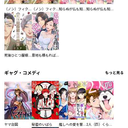
（ノン）フィクションラブ～このふたり、全部ウソ。～ 分冊版
（ノン）フィクションラブ～このふたり、全部ウソ。～
知らぬが仏も知れば花～彼女で彼氏な私の恋人～
知らぬが仏も知れば花～彼女で彼氏な私の恋人～ 単行本版
死後ひとつ屋根の下
意地も積もれば愛となり
ギャグ・コメディ
もっと見る
ヤマ台国
秘密のいばら
推しへの愛を誓いますか？～アラサー女子、推しは逃げぬが人生逃げる～
2人（匹）くらし。