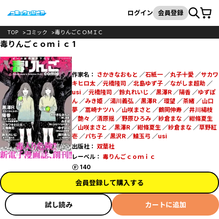
カート
検索
ログイン
会員登録
TOP
コミック
毒りんごＣＯＭＩＣ
毒りんごｃｏｍｉｃ 1
作家名：
さかきなおもと
／
石紙一
／
丸子十愛
／
サカワ
キヒロ太
／
元橋隆司
／
北島ゆず子
／
ながしま超助
／
usi
／
元橋隆司
／
鈴丸れいじ
／
黒澤R
／
陽香
／
ゆずぽ
ん
／
みき姫
／
湯川義弘
／
黒澤R
／
環望
／
茶緒
／
山口
夢
／
嵩崎ナツハ
／
山咲まさと
／
鶴岡伸寿
／
井川楊枝
／
艶々
／
清原揺
／
野原ひろみ
／
紗倉まな
／
紺條夏生
／
山咲まさと
／
黒澤R
／
紺條夏生
／
紗倉まな
／
草野紅
壱
／
パち子
／
黒沢R
／
鯖玉弓
／
usi
出版社：
双葉社
レーベル：
毒りんごｃｏｍｉｃ
ポイント
140
会員登録して購入する
試し読み
カートに追加