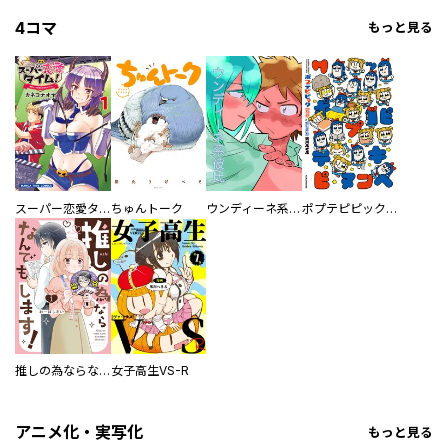
4コマ
もっと見る
スーパー恋愛タイム！～現場でドＳな彼女は自宅でデレる～
ちゅんトーク
ウンディーネ系彼氏
ポプテピピック SEASON EIGHT
推しの為ならなんでもします！
女子高生VS-R
アニメ化・実写化
もっと見る