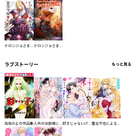
ドロンジョさまは転生しても悪役令嬢のままだった
ドロンジョさまは転生しても悪役令嬢のままだった【分冊版】
ラブストーリー
もっと見る
佐伯かよの作品集
人外の旦那様に娶られ毎晩ナカまで愛される…。アンソロジー
好きじゃないけど、抱いてください【電子単行本版／特典おまけ付き】
聖女不在による仮初め婚なのに、不器用な王太子に溺愛されています【電子単行本版／特典おまけ付き】