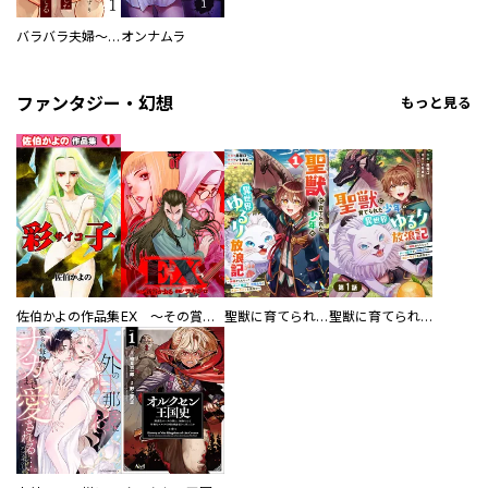
バラバラ夫婦～手足をなくした夫はまだ生きてる
オンナムラ
ファンタジー・幻想
もっと見る
佐伯かよの作品集
EX ～その賞金稼ぎは、世界の出口を探す～【単行本版】
聖獣に育てられた少年の異世界ゆるり放浪記～神様からもらったチート魔法で、仲間たちとスローライフを満喫中～
聖獣に育てられた少年の異世界ゆるり放浪記～神様からもらったチート魔法で、仲間たちとスローライフを満喫中～【分冊版】