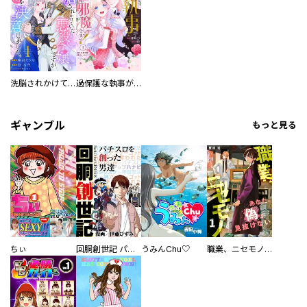
洗脳されかけていた悪役令嬢ですが家出を決意しました。【電子単行本版／特典おまけ付き】
過保護な執事が私の婚活を邪魔してきます！ 分冊版
ギャンブル
もっと見る
ちぃ
回胴創世記 パチスロを創った男達
うみんChu♡
職業、ニセモノ～あなたに偽は見抜けない【電子単行本版】