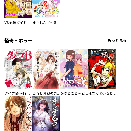
VS必勝ガイド
まさしんげ～る
怪奇・ホラー
もっと見る
タイプＢ～48時間後、致死率100％～【単話】
百々とお狐の見習い巫女生活【単行本版】
かのとこと～武蔵花町怪話譚～ 【連載版】
死ニガミ少女とスマホ神