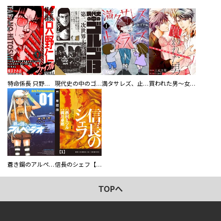
特命係長 只野仁ファイナル 愛蔵版
現代史の中のゴルゴ13
満タサレズ、止メラレズ
買われた男～女性限定快感セラピスト～【描き下ろしおまけ付き特装版】
蒼き鋼のアルペジオ
信長のシェフ【単話版】
TOPへ