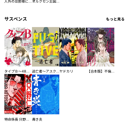
人外の旦那様に娶られ毎晩ナカまで愛される…。アンソロジー
オルクセン王国史
サスペンス
もっと見る
タイプＢ～48時間後、致死率100％～【単話】
逃亡者～アスクレピオスの杖～
ヤドカリ
【合本版】不倫処刑
特命係長 只野仁ファイナル 愛蔵版
青き炎