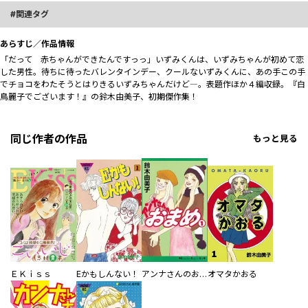
関連タグ
あらすじ／作品情報
「だって 赤ちゃんができたんですっっ」いずみくんは、いずみちゃんが初めて恋
した男性。待ちに待ったバレンタインデー、クールないずみくんに、あの手この手
でチョコをわたそうとはりきるいずみちゃんだけど―。表題作ほか４編収録。『白
鳥麗子でございます！』の鈴木由美子、初期傑作集！
同じ作者の作品
もっと見る
ＥＫｉｓｓ
Eかもしんない！
アンナさんのおまめ
オマタかおる