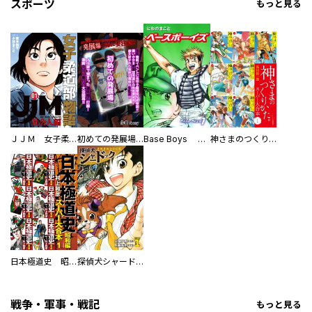
スポーツ
もっと見る
ＪＪＭ 女子柔道部物語 社会人編
初めての発展場 【白抜き修正版】
Base Boys 新装版
神さまのつくりかた。スーパー大合本
日本極道史 昭和編 スーパー大合本
探偵犬シャードック（新装版）
戦争・軍事・戦記
もっと見る