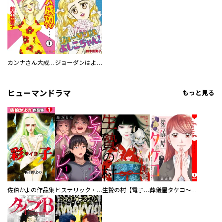
カンナさん大成功です！
ジョーダンはよしこちゃん！
ヒューマンドラマ
もっと見る
佐伯かよの作品集
ヒステリック・ハーレム～搾られる男と堕ちる女～【電子単行本版】
生贄の村【電子単行本版】
葬儀屋タケコ～あなたの最期、叶えます【電子単行本版】