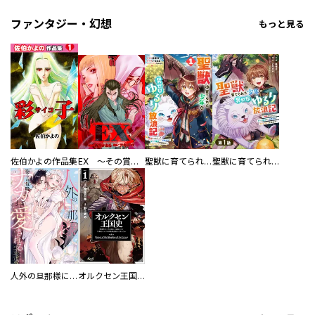
ファンタジー・幻想
もっと見る
佐伯かよの作品集
EX ～その賞金稼ぎは、世界の出口を探す～【単行本版】
聖獣に育てられた少年の異世界ゆるり放浪記～神様からもらったチート魔法で、仲間たちとスローライフを満喫中～
聖獣に育てられた少年の異世界ゆるり放浪記～神様からもらったチート魔法で、仲間たちとスローライフを満喫中～【分冊版】
人外の旦那様に娶られ毎晩ナカまで愛される…。アンソロジー
オルクセン王国史