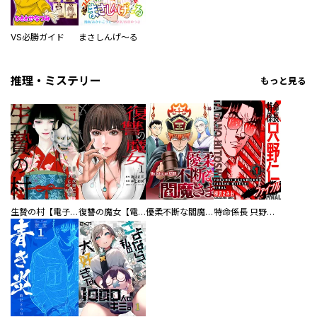
VS必勝ガイド
まさしんげ～る
推理・ミステリー
もっと見る
生贄の村【電子単行本版】
復讐の魔女【電子単行本版】
優柔不断な閻魔さま
特命係長 只野仁ファイナル 愛蔵版