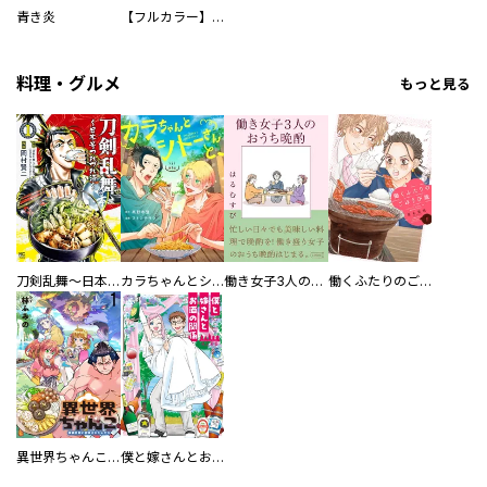
青き炎
【フルカラー】さよなら、私の大好きな１０００人のキミ。
料理・グルメ
もっと見る
刀剣乱舞～日本号つれづれ酒～
カラちゃんとシトーさんと、 【分冊版】
働き女子3人のおうち晩酌
働くふたりのごほうび飯
異世界ちゃんこ～横綱目前に召喚されたんだが～ 【連載版】
僕と嫁さんとお酒の関係