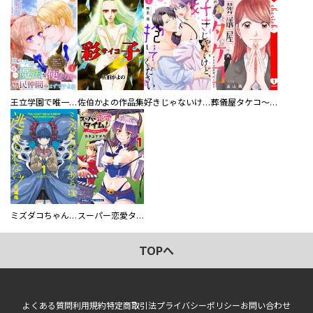
王立学園で唯一魔法が使えない庶民仲間のはずですよね～実は王子様で私を溺愛しているなんて告白はやめてください～
佐伯かよの作品集
好きじゃないけど、抱いてください【電子単行本版／特典おまけ付き】
葬儀屋タケコ～あなたの最期、叶えます【電子単行本版】
ミズダコちゃんからは逃げられない！
スーパー恋愛タイム！～現場でドＳな彼女は自宅でデレる～
TOPへ
よくある質問
利用規約
特定商取引法
プライバシーポリシー
お問い合わせ