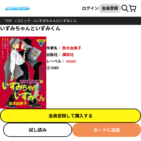
カート
検索
ログイン
会員登録
TOP
コミック
いずみちゃんといずみくん
いずみちゃんといずみくん
作家名：
鈴木由美子
出版社：
講談社
レーベル：
mimi
ポイント
540
会員登録して購入する
試し読み
カートに追加