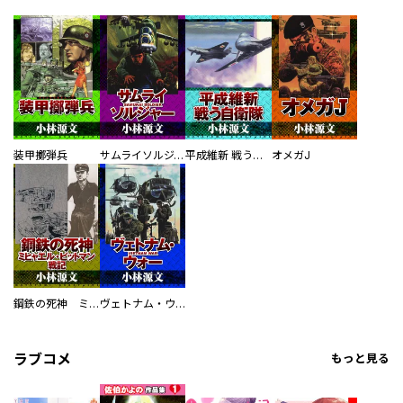
装甲擲弾兵
サムライソルジャー SAMURAI SOLDIER
平成維新 戦う自衛隊
オメガJ
鋼鉄の死神 ミヒャエル・ビットマン戦記
ヴェトナム・ウォー VIETNAM WAR
ラブコメ
もっと見る