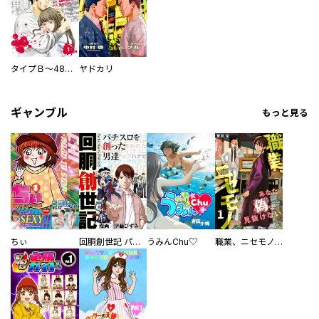
タイプＢ～48時間後、致死率100％～【単話】
ヤドカリ
ギャンブル
もっと見る
ちぃ
回胴創世記 パチスロを創った男達
うみんChu♡
職業、ニセモノ～あなたに偽は見抜けない【電子単行本版】