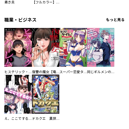
青き炎
【フルカラー】さよなら、私の大好きな１０００人のキミ。
職業・ビジネス
もっと見る
ヒステリック・ハーレム～搾られる男と堕ちる女～【電子単行本版】
復讐の魔女【電子単行本版】
スーパー恋愛タイム！～現場でドＳな彼女は自宅でデレる～
同じギルメンの声が好き
え、ここでするの？ アイドルのファンが知らない日常
ドカクエ 異世界ドカコッククエスト