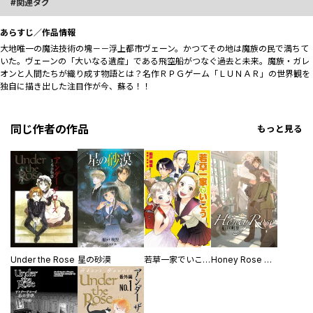
関連タグ
あらすじ／作品情報
大地唯一の魔法技術の塊－－浮上都市ヴェーン。かつてその地は魔族の民で満ちて
いた。ヴェーンの「大いなる遺産」である飛空船がつなぐ過去と未来。魔族・ガレ
オンと人間たちが織り成す物語とは？名作ＲＰＧゲーム「ＬＵＮＡＲ」の世界観を
独自に描き出した注目作が今、蘇る！！
同じ作者の作品
もっと見る
Under the Rose
星の砂漠
若草一家でいこう
Honey Rose 【合本版】