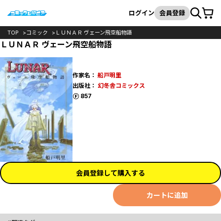
カート
検索
ログイン
会員登録
TOP
コミック
ＬＵＮＡＲ ヴェーン飛空船物語
ＬＵＮＡＲ ヴェーン飛空船物語
作家名：
船戸明里
出版社：
幻冬舎コミックス
ポイント
857
会員登録して購入する
カートに追加