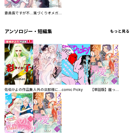
委員長ですが不良になるほど恋してます！
巣づくりオメガバース
アンソロジー・短編集
もっと見る
佐伯かよの作品集
人外の旦那様に娶られ毎晩ナカまで愛される…。アンソロジー
comic Picky
【単話版】崖っぷち令嬢ですが、意地と策略で幸せになります！シリーズ