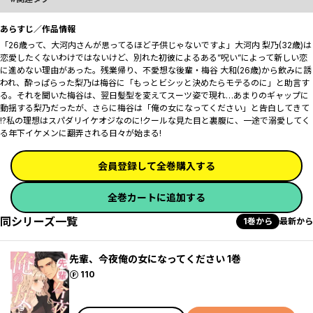
あらすじ／作品情報
「――26歳って、大河内さんが思ってるほど子供じゃないですよ」大河内 梨乃(32歳)は
恋愛したくないわけではないけど、別れた初彼によるある”呪い”によって新しい恋
に進めない理由があった。残業帰り、不愛想な後輩・梅谷 大和(26歳)から飲みに誘
われ、酔っぱらった梨乃は梅谷に「もっとビシッと決めたらモテるのに」と助言す
る。それを聞いた梅谷は、翌日髪型を変えてスーツ姿で現れ…あまりのギャップに
動揺する梨乃だったが、さらに梅谷は「俺の女になってください」と告白してきて
――!?私の理想はスパダリイケオジなのに!クールな見た目と裏腹に、一途で溺愛してく
る年下イケメンに翻弄される日々が始まる!
会員登録して全巻購入する
全巻カートに追加する
同シリーズ一覧
1巻から
最新から
先輩、今夜俺の女になってください 1巻
ポイント
110