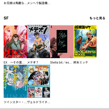
お兄様は馬鹿なんですか？～地味王女は婚約破棄に巻き込まれる～
メンヘラ製造機の公爵令息（過保護）が溺愛してきます
SF
もっと見る
EX ～その賞金稼ぎは、世界の出口を探す～【単行本版】
メテオ７
Stella bit／es【単話版】
終末ミッケ
ツインスター・サイクロン・ランナウェイ
ヴェルドライチオシ聖典パック 『転スラ』ミニ画集付き シリウス人気作３選