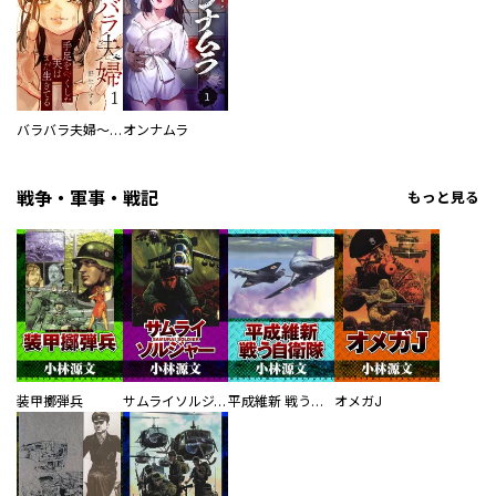
バラバラ夫婦～手足をなくした夫はまだ生きてる
オンナムラ
戦争・軍事・戦記
もっと見る
装甲擲弾兵
サムライソルジャー SAMURAI SOLDIER
平成維新 戦う自衛隊
オメガJ