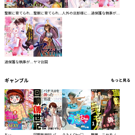
聖獣に育てられた少年の異世界ゆるり放浪記～神様からもらったチート魔法で、仲間たちとスローライフを満喫中～
聖獣に育てられた少年の異世界ゆるり放浪記～神様からもらったチート魔法で、仲間たちとスローライフを満喫中～【分冊版】
人外の旦那様に娶られ毎晩ナカまで愛される…。アンソロジー
過保護な執事が私の婚活を邪魔してきます！ 分冊版
過保護な執事が私の婚活を邪魔してきます！
ヤマ台国
ギャンブル
もっと見る
ちぃ
回胴創世記 パチスロを創った男達
うみんChu♡
職業、ニセモノ～あなたに偽は見抜けない【電子単行本版】