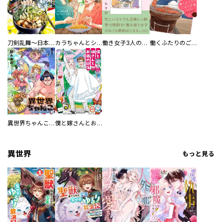
刀剣乱舞～日本号つれづれ酒～
カラちゃんとシトーさんと、 【分冊版】
働き女子3人のおうち晩酌
働くふたりのごほうび飯
異世界ちゃんこ～横綱目前に召喚されたんだが～ 【連載版】
僕と嫁さんとお酒の関係
異世界
もっと見る