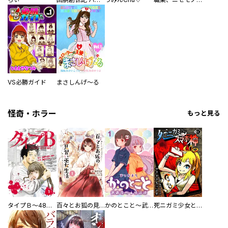
VS必勝ガイド
まさしんげ～る
怪奇・ホラー
もっと見る
タイプＢ～48時間後、致死率100％～【単話】
百々とお狐の見習い巫女生活【単行本版】
かのとこと～武蔵花町怪話譚～ 【連載版】
死ニガミ少女とスマホ神