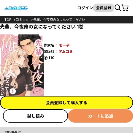
カート
検索
ログイン
会員登録
TOP
コミック
先輩、今夜俺の女になってください
先輩、今夜俺の女になってください 1巻
作家名：
モー子
出版社：
アムコミ
ポイント
110
会員登録して購入する
試し読み
カートに追加
関連タグ