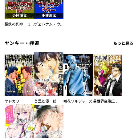
鋼鉄の死神 ミヒャエル・ビットマン戦記
ヴェトナム・ウォー VIETNAM WAR
ヤンキー・極道
もっと見る
ヤドカリ
首里と優一郎
咲花ソルジャーズ
異世界金融王 ～クローネ・ゴルディオンの覇道～