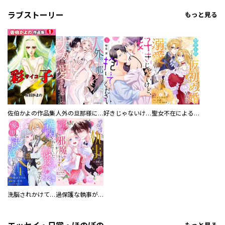
ラブストーリー
もっと見る
佐伯かよの作品集
人外の旦那様に娶られ毎晩ナカまで愛される…。アンソロジー
好きじゃないけど、抱いてください【電子単行本版／特典おまけ付き】
聖女不在による仮初め婚なのに、不器用な王太子に溺愛されています【電子単行本版／特典おまけ付き】
洗脳されかけていた悪役令嬢ですが家出を決意しました。【電子単行本版／特典おまけ付き】
過保護な執事が私の婚活を邪魔してきます！ 分冊版