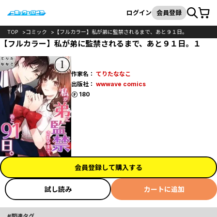
カート
検索
ログイン
会員登録
TOP
コミック
【フルカラー】私が弟に監禁されるまで、あと９１日。
【フルカラー】私が弟に監禁されるまで、あと９１日。１
作家名：
てりたななこ
出版社：
wwwave comics
ポイント
180
会員登録して購入する
試し読み
カートに追加
関連タグ