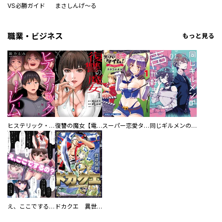
VS必勝ガイド
まさしんげ～る
職業・ビジネス
もっと見る
ヒステリック・ハーレム～搾られる男と堕ちる女～【電子単行本版】
復讐の魔女【電子単行本版】
スーパー恋愛タイム！～現場でドＳな彼女は自宅でデレる～
同じギルメンの声が好き
え、ここでするの？ アイドルのファンが知らない日常
ドカクエ 異世界ドカコッククエスト