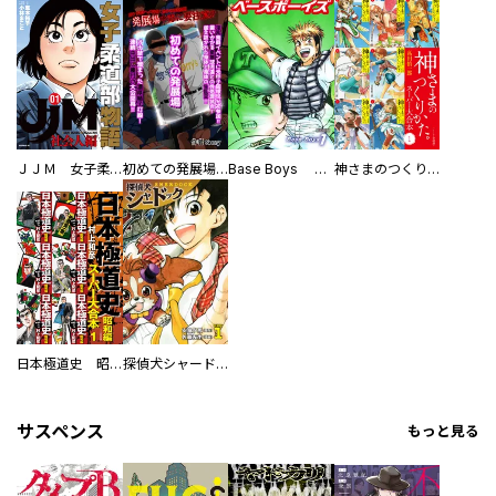
ＪＪＭ 女子柔道部物語 社会人編
初めての発展場 【白抜き修正版】
Base Boys 新装版
神さまのつくりかた。スーパー大合本
日本極道史 昭和編 スーパー大合本
探偵犬シャードック（新装版）
サスペンス
もっと見る