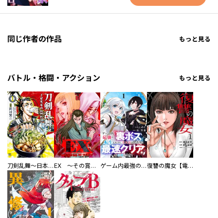
同じ作者の作品
もっと見る
バトル・格闘・アクション
もっと見る
刀剣乱舞～日本号つれづれ酒～
EX ～その賞金稼ぎは、世界の出口を探す～【単行本版】
ゲーム内最強の『裏ボス』に転生したので、主人公の代わりに最速クリアを目指します！【電子単行本版】
復讐の魔女【電子単行本版】