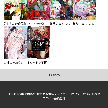
佐伯かよの作品集
EX ～その賞金稼ぎは、世界の出口を探す～【単行本版】
聖獣に育てられた少年の異世界ゆるり放浪記～神様からもらったチート魔法で、仲間たちとスローライフを満喫中～
聖獣に育てられた少年の異世界ゆるり放浪記～神様からもらったチート魔法で、仲間たちとスローライフを満喫中～【分冊版】
人外の旦那様に娶られ毎晩ナカまで愛される…。アンソロジー
オルクセン王国史
TOPへ
よくある質問
利用規約
特定商取引法
プライバシーポリシー
お問い合わせ
ログイン
会員登録