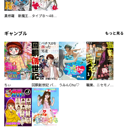
異修羅 新魔王戦争
タイプＢ～48時間後、致死率100％～【単話】
ギャンブル
もっと見る
ちぃ
回胴創世記 パチスロを創った男達
うみんChu♡
職業、ニセモノ～あなたに偽は見抜けない【電子単行本版】