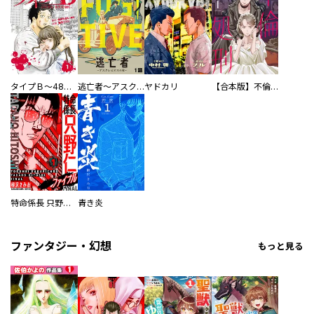
タイプＢ～48時間後、致死率100％～【単話】
逃亡者～アスクレピオスの杖～
ヤドカリ
【合本版】不倫処刑
特命係長 只野仁ファイナル 愛蔵版
青き炎
ファンタジー・幻想
もっと見る