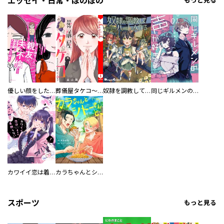
エッセイ・日常・ほのぼの
もっと見る
優しい顔をした親友は、夫と不倫して私の家に入り込んできた。
葬儀屋タケコ～あなたの最期、叶えます【電子単行本版】
奴隷を調教してハーレム作る
同じギルメンの声が好き
カワイイ恋は着飾らない
カラちゃんとシトーさんと、 【分冊版】
スポーツ
もっと見る