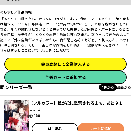
あらすじ／作品情報
「あと９１日経ったら、姉さんのカラダも、心も…俺のモノにするから」弟・奏多
は超シスコン！今日も帰宅早々、「他の男の匂いがする…」と服を脱がされそうに
なる。早く姉離れさせないと！と思っていた矢先…私が同僚とデパートにいるとこ
ろを目撃した奏多が、とうとう暴走！部屋に連れ込まれ、取り出してきたのは…手
錠！？「外は危険がいっぱいだから、俺が閉じ込めてあげる」と拘束され、ベッド
に押し倒される。そして、苦しげな表情をした奏多に、濃厚なキスをされて…「姉
さんはずっとここにいて…もう外に出ないで」
会員登録して全巻購入する
全巻カートに追加する
同シリーズ一覧
1巻から
最新から
【フルカラー】私が弟に監禁されるまで、あと９１
日。１
ポイント
180
試し読み
カートに追加