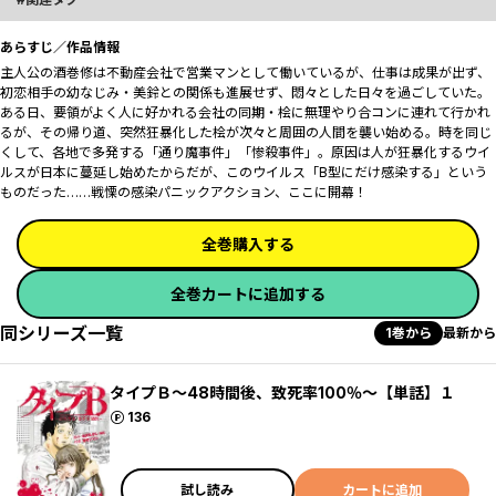
あらすじ／作品情報
主人公の酒巻修は不動産会社で営業マンとして働いているが、仕事は成果が出ず、
初恋相手の幼なじみ・美鈴との関係も進展せず、悶々とした日々を過ごしていた。
ある日、要領がよく人に好かれる会社の同期・桧に無理やり合コンに連れて行かれ
るが、その帰り道、突然狂暴化した桧が次々と周囲の人間を襲い始める。時を同じ
くして、各地で多発する「通り魔事件」「惨殺事件」。原因は人が狂暴化するウイ
ルスが日本に蔓延し始めたからだが、このウイルス「B型にだけ感染する」という
ものだった……戦慄の感染パニックアクション、ここに開幕！
全巻購入する
全巻カートに追加する
同シリーズ一覧
1巻から
最新から
タイプＢ～48時間後、致死率100％～【単話】１
ポイント
136
試し読み
カートに追加