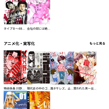
タイプＢ～48時間後、致死率100％～
会社の奴には絶対知られたくない
アニメ化・実写化
もっと見る
特命係長 只野仁ファイナル 愛蔵版
現代史の中のゴルゴ13
満タサレズ、止メラレズ
買われた男～女性限定快感セラピスト～【描き下ろしおまけ付き特装版】