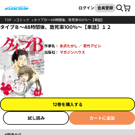
カート
検索
ログイン
会員登録
TOP
コミック
タイプＢ～48時間後、致死率100％～【単話】
タイプＢ～48時間後、致死率100％～【単話】１２
作家名：
永沢たかし
／
若竹アビシ
出版社：
マガジンハウス
12巻を購入する
試し読み
カートに追加
関連タグ