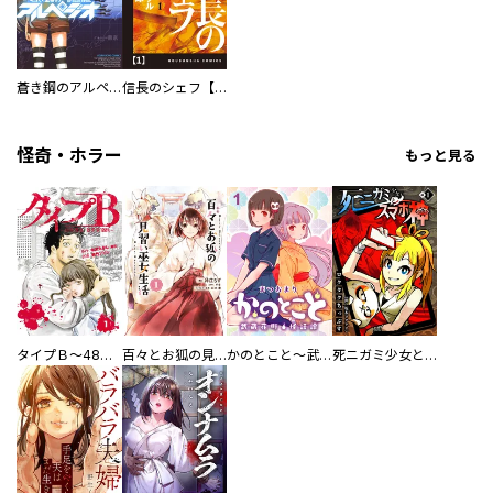
蒼き鋼のアルペジオ
信長のシェフ【単話版】
怪奇・ホラー
もっと見る
タイプＢ～48時間後、致死率100％～【単話】
百々とお狐の見習い巫女生活【単行本版】
かのとこと～武蔵花町怪話譚～ 【連載版】
死ニガミ少女とスマホ神