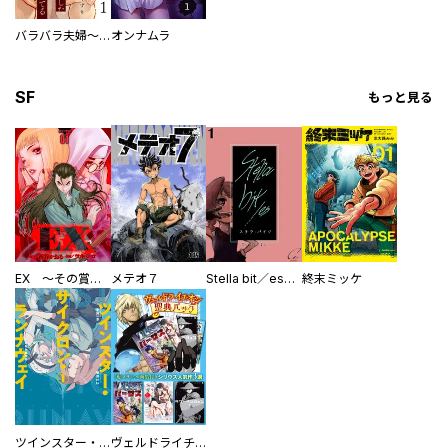
バラバラ夫婦～手足をなくした夫はまだ生きてる
オンナムラ
SF
もっと見る
EX ～その賞金稼ぎは、世界の出口を探す～【単行本版】
メテオ７
Stella bit／es【単話版】
終末ミッケ
ツインスター・サイクロン・ランナウェイ
ヴェルドライチオシ聖典パック 『転スラ』ミニ画集付き シリウス人気作３選