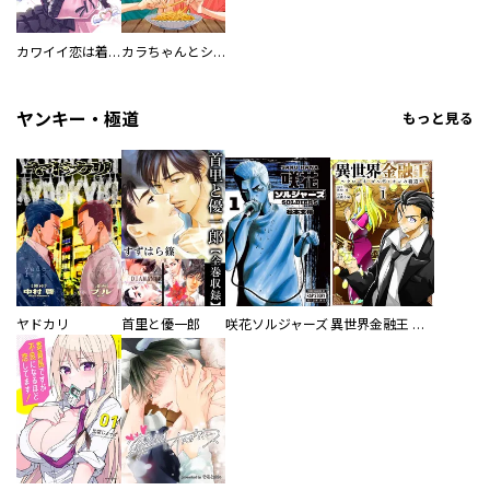
カワイイ恋は着飾らない
カラちゃんとシトーさんと、 【分冊版】
ヤンキー・極道
もっと見る
ヤドカリ
首里と優一郎
咲花ソルジャーズ
異世界金融王 ～クローネ・ゴルディオンの覇道～