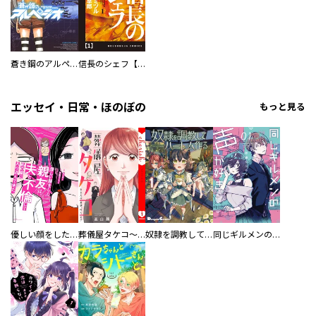
蒼き鋼のアルペジオ
信長のシェフ【単話版】
エッセイ・日常・ほのぼの
もっと見る
優しい顔をした親友は、夫と不倫して私の家に入り込んできた。
葬儀屋タケコ～あなたの最期、叶えます【電子単行本版】
奴隷を調教してハーレム作る
同じギルメンの声が好き