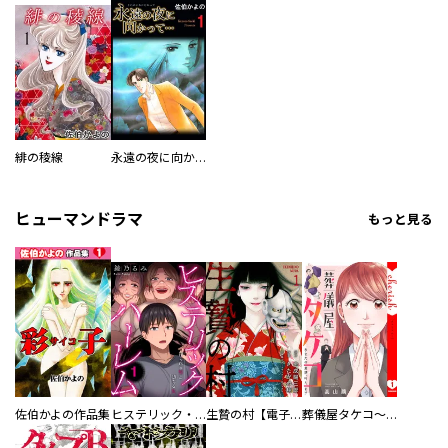
緋の稜線
永遠の夜に向かって…
ヒューマンドラマ
もっと見る
佐伯かよの作品集
ヒステリック・ハーレム～搾られる男と堕ちる女～【電子単行本版】
生贄の村【電子単行本版】
葬儀屋タケコ～あなたの最期、叶えます【電子単行本版】