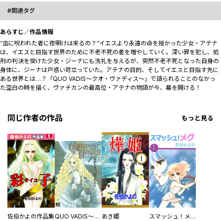
関連タグ
あらすじ／作品情報
“血に呪われた者に夜明けは来るの？”イエスより永遠の命を授かった少女・アテナ
は、イエスと目指す世界のために不老不死の者を増やしていく。深い罪を犯し、処
刑の判決を受けた少女・ジーナにも洗礼を与えるが、突然不老不死となった自身の
身体に、ジーナは戸惑い苛立っていた――。アテナの目的、そしてイエスと目指す先に
ある世界とは…？「QUO VADIS～クオ・ヴァディス～」で語られることのなかっ
た空白の時を描く、ヴァチカンの最高位・アテナの物語が今、幕を開ける！
同じ作者の作品
もっと見る
佐伯かよの作品集
QUO VADIS～クオ・ヴァディス～
あき姫
スマッシュ！メグ