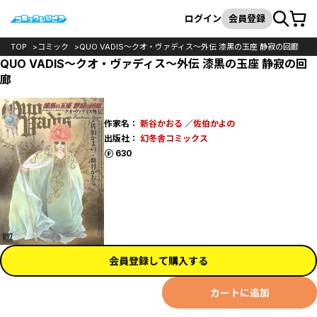
カート
検索
ログイン
会員登録
TOP
コミック
QUO VADIS～クオ・ヴァディス～外伝 漆黒の玉座 静寂の回廊
QUO VADIS～クオ・ヴァディス～外伝 漆黒の玉座 静寂の回
廊
作家名：
新谷かおる
／
佐伯かよの
出版社：
幻冬舎コミックス
ポイント
630
会員登録して購入する
カートに追加