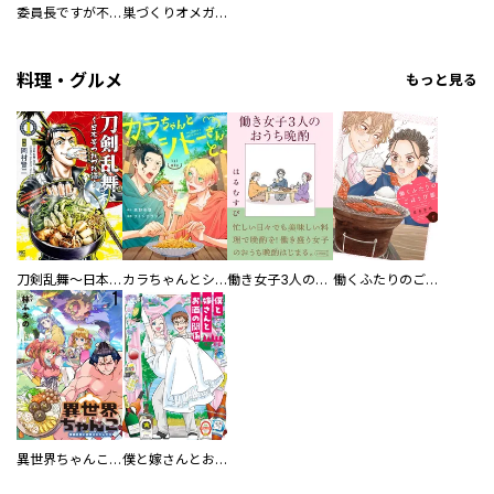
委員長ですが不良になるほど恋してます！
巣づくりオメガバース
料理・グルメ
もっと見る
刀剣乱舞～日本号つれづれ酒～
カラちゃんとシトーさんと、 【分冊版】
働き女子3人のおうち晩酌
働くふたりのごほうび飯
異世界ちゃんこ～横綱目前に召喚されたんだが～ 【連載版】
僕と嫁さんとお酒の関係