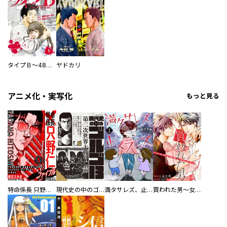
タイプＢ～48時間後、致死率100％～【単話】
ヤドカリ
アニメ化・実写化
もっと見る
特命係長 只野仁ファイナル 愛蔵版
現代史の中のゴルゴ13
満タサレズ、止メラレズ
買われた男～女性限定快感セラピスト～【描き下ろしおまけ付き特装版】