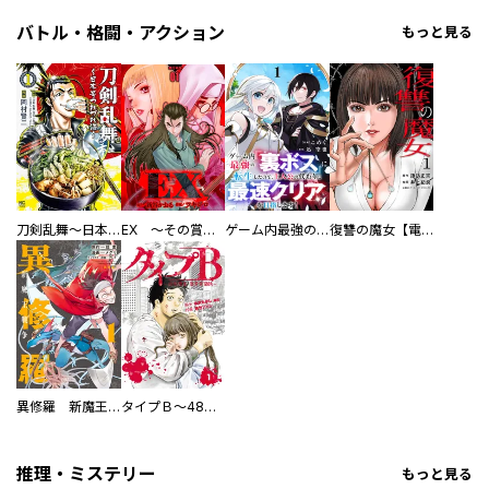
バトル・格闘・アクション
もっと見る
刀剣乱舞～日本号つれづれ酒～
EX ～その賞金稼ぎは、世界の出口を探す～【単行本版】
ゲーム内最強の『裏ボス』に転生したので、主人公の代わりに最速クリアを目指します！【電子単行本版】
復讐の魔女【電子単行本版】
異修羅 新魔王戦争
タイプＢ～48時間後、致死率100％～【単話】
推理・ミステリー
もっと見る