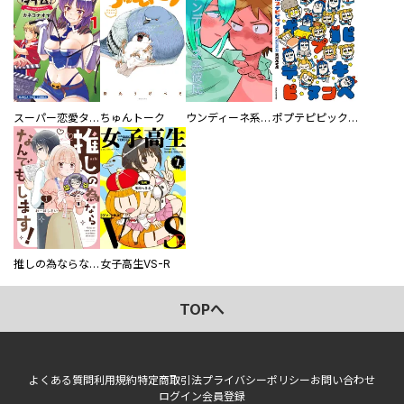
スーパー恋愛タイム！～現場でドＳな彼女は自宅でデレる～
ちゅんトーク
ウンディーネ系彼氏
ポプテピピック SEASON EIGHT
推しの為ならなんでもします！
女子高生VS-R
TOPへ
よくある質問
利用規約
特定商取引法
プライバシーポリシー
お問い合わせ
ログイン
会員登録