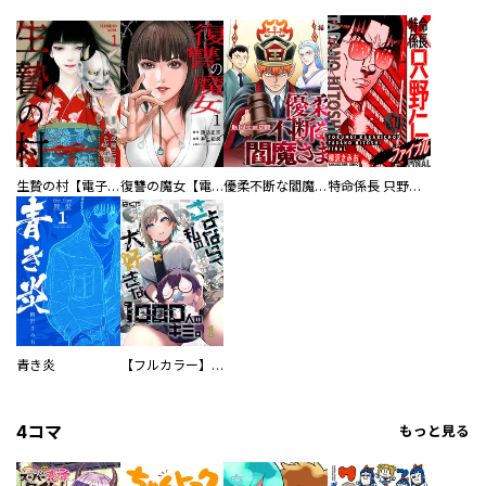
生贄の村【電子単行本版】
復讐の魔女【電子単行本版】
優柔不断な閻魔さま
特命係長 只野仁ファイナル 愛蔵版
青き炎
【フルカラー】さよなら、私の大好きな１０００人のキミ。
4コマ
もっと見る