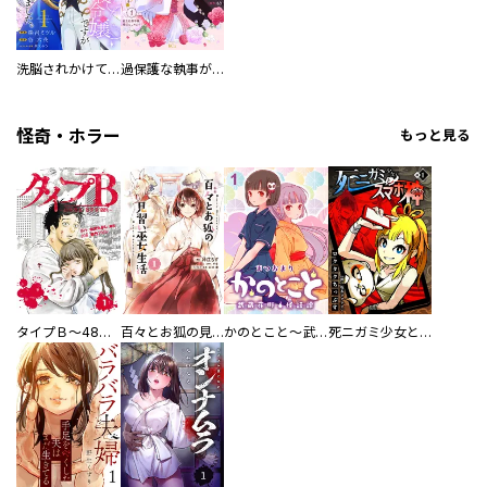
洗脳されかけていた悪役令嬢ですが家出を決意しました。【電子単行本版／特典おまけ付き】
過保護な執事が私の婚活を邪魔してきます！ 分冊版
怪奇・ホラー
もっと見る
タイプＢ～48時間後、致死率100％～【単話】
百々とお狐の見習い巫女生活【単行本版】
かのとこと～武蔵花町怪話譚～ 【連載版】
死ニガミ少女とスマホ神