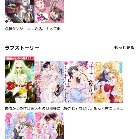
必勝ダンジョン運営方法（コミック） 分冊版
妊活、ナメてました。～３７歳漫画家の子作り日記
ラブストーリー
もっと見る
佐伯かよの作品集
人外の旦那様に娶られ毎晩ナカまで愛される…。アンソロジー
好きじゃないけど、抱いてください【電子単行本版／特典おまけ付き】
聖女不在による仮初め婚なのに、不器用な王太子に溺愛されています【電子単行本版／特典おまけ付き】