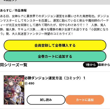
あらすじ／作品情報
ある日、女神ルナに異世界でのダンジョン運営をお願いされた鳥野和也。ダンジョ
ンマスターとしてモンスターを召還し、運営に励んでいると剣士や魔術師のパーテ
ィーが元王女を奴隷として連れて現れたが、何やらわけありで――！？ 人族、兎人
族、猫人族、サキュバス族……様々な種族の美少女達でお送りする「小説家になろ
う」発、大人気迷宮ファンタジー待望のコミカライズ！
会員登録して全巻購入する
全巻カートに追加する
同シリーズ一覧
1巻から
最新から
必勝ダンジョン運営方法（コミック） 1
ポイント
490
試し読み
カートに追加