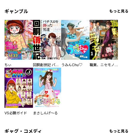
ギャンブル
もっと見る
ちぃ
回胴創世記 パチスロを創った男達
うみんChu♡
職業、ニセモノ～あなたに偽は見抜けない【電子単行本版】
VS必勝ガイド
まさしんげ～る
ギャグ・コメディ
もっと見る