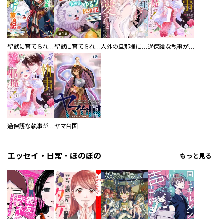
聖獣に育てられた少年の異世界ゆるり放浪記～神様からもらったチート魔法で、仲間たちとスローライフを満喫中～
聖獣に育てられた少年の異世界ゆるり放浪記～神様からもらったチート魔法で、仲間たちとスローライフを満喫中～【分冊版】
人外の旦那様に娶られ毎晩ナカまで愛される…。アンソロジー
過保護な執事が私の婚活を邪魔してきます！ 分冊版
過保護な執事が私の婚活を邪魔してきます！
ヤマ台国
エッセイ・日常・ほのぼの
もっと見る