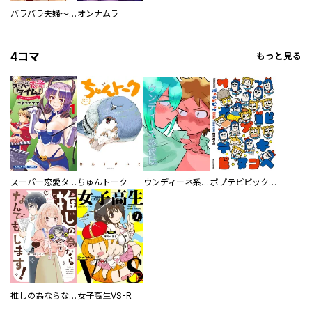
バラバラ夫婦～手足をなくした夫はまだ生きてる
オンナムラ
4コマ
もっと見る
スーパー恋愛タイム！～現場でドＳな彼女は自宅でデレる～
ちゅんトーク
ウンディーネ系彼氏
ポプテピピック SEASON EIGHT
推しの為ならなんでもします！
女子高生VS-R