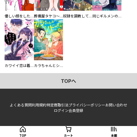
優しい顔をした親友は、夫と不倫して私の家に入り込んできた。
葬儀屋タケコ～あなたの最期、叶えます【電子単行本版】
奴隷を調教してハーレム作る
同じギルメンの声が好き
カワイイ恋は着飾らない
カラちゃんとシトーさんと、 【分冊版】
TOPへ
よくある質問
利用規約
特定商取引法
プライバシーポリシー
お問い合わせ
ログイン
会員登録
TOP
カート
本棚