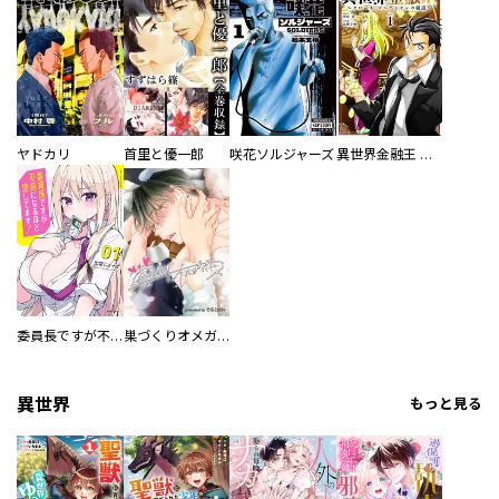
ヤドカリ
首里と優一郎
咲花ソルジャーズ
異世界金融王 ～クローネ・ゴルディオンの覇道～
委員長ですが不良になるほど恋してます！
巣づくりオメガバース
異世界
もっと見る