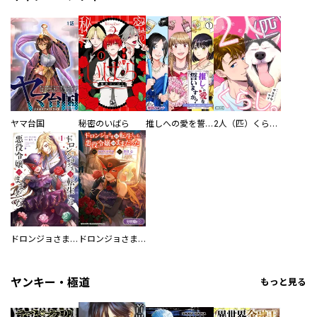
ヤマ台国
秘密のいばら
推しへの愛を誓いますか？～アラサー女子、推しは逃げぬが人生逃げる～
2人（匹）くらし。
ドロンジョさまは転生しても悪役令嬢のままだった
ドロンジョさまは転生しても悪役令嬢のままだった【分冊版】
ヤンキー・極道
もっと見る