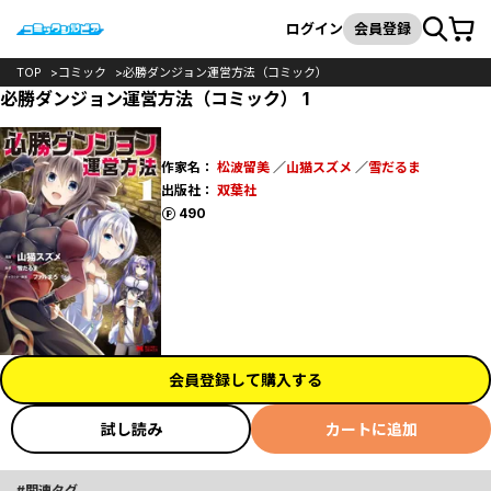
カート
検索
ログイン
会員登録
TOP
コミック
必勝ダンジョン運営方法（コミック）
必勝ダンジョン運営方法（コミック） 1
作家名：
松波留美
／
山猫スズメ
／
雪だるま
出版社：
双葉社
ポイント
490
会員登録して購入する
試し読み
カートに追加
関連タグ